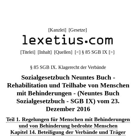
[
Kanzlei
] [
Gesetze
]
[
Titelei
] [
Inhalt
] [
Quellen
]
[
<
]
§ 85 SGB IX
[
>
]
§ 85 SGB IX. Klagerecht der Verbände
Sozialgesetzbuch Neuntes Buch -
Rehabilitation und Teilhabe von Menschen
mit Behinderungen - (Neuntes Buch
Sozialgesetzbuch - SGB IX) vom 23.
Dezember 2016
Teil 1. Regelungen für Menschen mit Behinderungen
und von Behinderung bedrohte Menschen
Kapitel 14. Beteiligung der Verbände und Träger