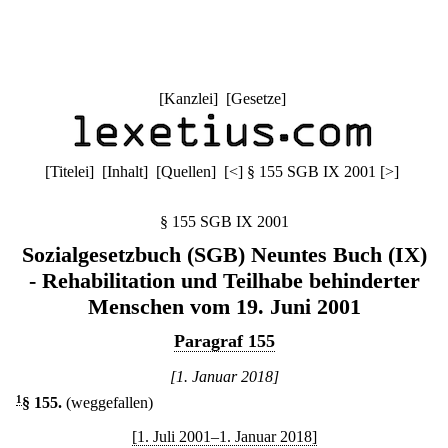
[
Kanzlei
] [
Gesetze
]
[
Titelei
] [
Inhalt
] [
Quellen
]
[
<
]
§ 155 SGB IX 2001
[
>
]
§ 155 SGB IX 2001
Sozialgesetzbuch (SGB) Neuntes Buch (IX)
- Rehabilitation und Teilhabe behinderter
Menschen vom 19. Juni 2001
Paragraf 155
[1. Januar 2018]
1
§ 155
.
(weggefallen)
[1. Juli 2001–1. Januar 2018]