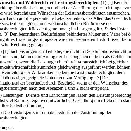
unsch- und Wahlrecht der Leistungsberechtigten.
(1)
[1] Bei der
eidung über die Leistungen und bei der Ausführung der Leistungen zur
be wird berechtigten Wünschen der Leistungsberechtigten entsprochen.
wird auch auf die persönliche Lebenssituation, das Alter, das Geschlech
e sowie die religiösen und weltanschaulichen Bedürfnisse der
ngsberechtigten Rücksicht genommen; im Übrigen gilt § 33 des Ersten
.
[3] Den besonderen Bedürfnissen behinderter Mütter und Väter bei d
ung ihres Erziehungsauftrages sowie den besonderen Bedürfnissen behi
 wird Rechnung getragen.
2)
[1] Sachleistungen zur Teilhabe, die nicht in Rehabilitationseinrichtu
ühren sind, können auf Antrag der Leistungsberechtigten als Geldleist
ht werden, wenn die Leistungen hierdurch voraussichtlich bei gleicher
mkeit wirtschaftlich zumindest gleichwertig ausgeführt werden können
e Beurteilung der Wirksamkeit stellen die Leistungsberechtigten dem
litationsträger geeignete Unterlagen zur Verfügung.
[3] Der
litationsträger begründet durch Bescheid, wenn er den Wünschen des
ngsberechtigten nach den Absätzen 1 und 2 nicht entspricht.
3) Leistungen, Dienste und Einrichtungen lassen den Leistungsberechti
hst viel Raum zu eigenverantwortlicher Gestaltung ihrer Lebensumstä
n ihre Selbstbestimmung.
4) Die Leistungen zur Teilhabe bedürfen der Zustimmung der
ngsberechtigten.
kungen: