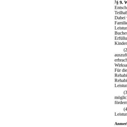
1
§ 9
.
W
Entsch
Teilha
Dabei 
Famili
Leistu
Buches
Erfüll
Kinder
(
auszuf
erbrac
Wirksa
Für di
Rehabi
Rehabi
Leistu
(
möglic
förder
(
Leistu
Anmer