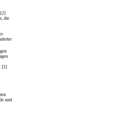
[2]
t, die
er
nderter
ngen
ungen
.
[2]
gten
nde und