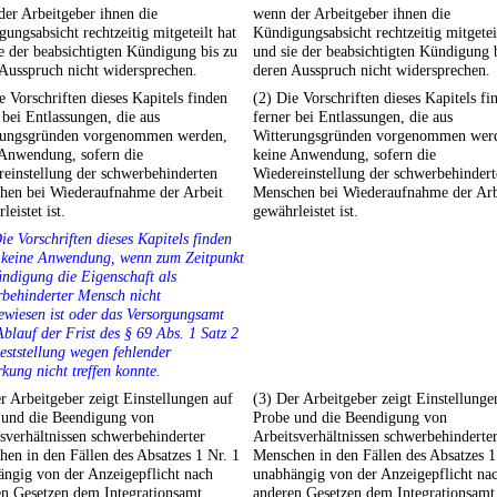
er Arbeitgeber ihnen die
wenn der Arbeitgeber ihnen die
ungsabsicht rechtzeitig mitgeteilt hat
Kündigungsabsicht rechtzeitig mitgetei
e der beabsichtigten Kündigung bis zu
und sie der beabsichtigten Kündigung 
Ausspruch nicht widersprechen.
deren Ausspruch nicht widersprechen.
e Vorschriften dieses Kapitels finden
(2) Die Vorschriften dieses Kapitels fi
 bei Entlassungen, die aus
ferner bei Entlassungen, die aus
rungsgründen vorgenommen werden,
Witterungsgründen vorgenommen wer
 Anwendung, sofern die
keine Anwendung, sofern die
einstellung der schwerbehinderten
Wiedereinstellung der schwerbehinder
hen bei Wiederaufnahme der Arbeit
Menschen bei Wiederaufnahme der Arb
leistet ist.
gewährleistet ist.
ie Vorschriften dieses Kapitels finden
r keine Anwendung, wenn zum Zeitpunkt
ndigung die Eigenschaft als
rbehinderter Mensch nicht
wiesen ist oder das Versorgungsamt
blauf der Frist des § 69 Abs. 1 Satz 2
eststellung wegen fehlender
kung nicht treffen konnte.
r Arbeitgeber zeigt Einstellungen auf
(3) Der Arbeitgeber zeigt Einstellunge
 und die Beendigung von
Probe und die Beendigung von
sverhältnissen schwerbehinderter
Arbeitsverhältnissen schwerbehinderte
en in den Fällen des Absatzes 1 Nr. 1
Menschen in den Fällen des Absatzes 1
ngig von der Anzeigepflicht nach
unabhängig von der Anzeigepflicht na
en Gesetzen dem Integrationsamt
anderen Gesetzen dem Integrationsamt