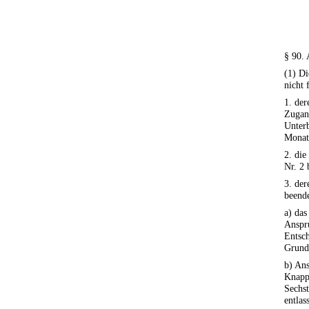
§ 90.
(1) Di
nicht 
1. der
Zugan
Unterb
Monate
2. die
Nr. 2 
3. der
beende
a) das
Anspr
Entsch
Grund 
b) An
Knapps
Sechs
entlas