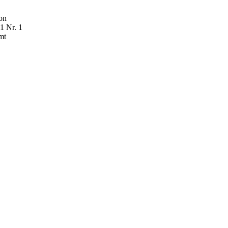
on
1 Nr. 1
mt