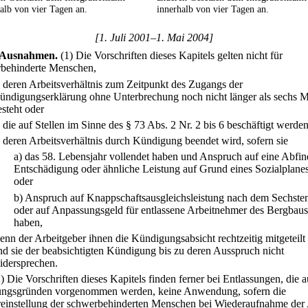
alb von vier Tagen an.
innerhalb von vier Tagen an.
[1. Juli 2001–1. Mai 2004]
Ausnahmen.
(1) Die Vorschriften dieses Kapitels gelten nicht für
behinderte Menschen,
.
deren Arbeitsverhältnis zum Zeitpunkt des Zugangs der
ündigungserklärung ohne Unterbrechung noch nicht länger als sechs 
esteht oder
.
die auf Stellen im Sinne des § 73 Abs. 2 Nr. 2 bis 6 beschäftigt werde
.
deren Arbeitsverhältnis durch Kündigung beendet wird, sofern sie
a)
das 58. Lebensjahr vollendet haben und Anspruch auf eine Abfi
Entschädigung oder ähnliche Leistung auf Grund eines Sozialplane
oder
b)
Anspruch auf Knappschaftsausgleichsleistung nach dem Sechste
oder auf Anpassungsgeld für entlassene Arbeitnehmer des Bergbaus
haben,
enn der Arbeitgeber ihnen die Kündigungsabsicht rechtzeitig mitgeteilt 
nd sie der beabsichtigten Kündigung bis zu deren Ausspruch nicht
idersprechen.
2) Die Vorschriften dieses Kapitels finden ferner bei Entlassungen, die a
ungsgründen vorgenommen werden, keine Anwendung, sofern die
einstellung der schwerbehinderten Menschen bei Wiederaufnahme der 