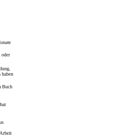
Monate
n oder
ndung,
s haben
n Buch
hat
us
Arbeit