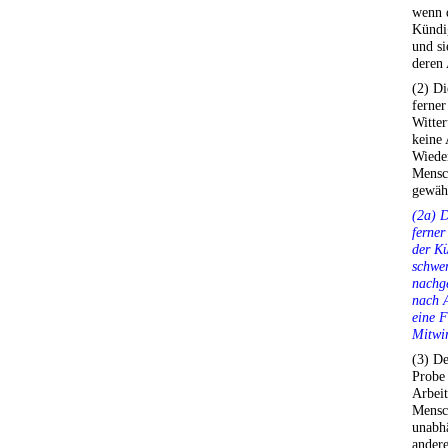
wenn d
Kündig
und si
deren 
(2) Di
ferner
Witte
keine
Wieder
Mensc
gewähr
(2a) D
ferne
der Kü
schwe
nachge
nach A
eine F
Mitwir
(3) De
Probe
Arbeit
Mensch
unabhä
ander