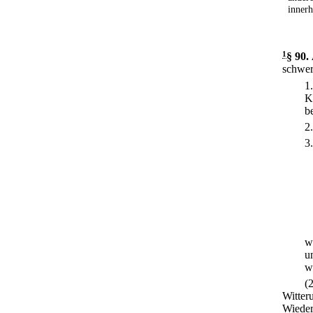
innerh
1
§ 90
.
schwer
1
K
b
2
3
w
u
w
(
Witter
Wieder