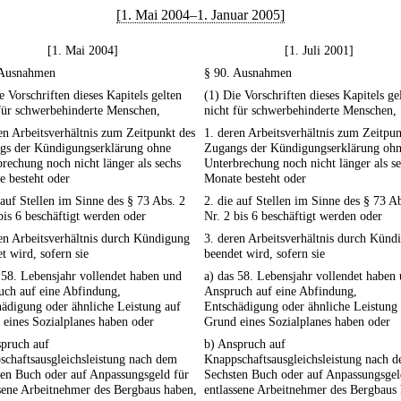
[1. Mai 2004–1. Januar 2005]
[1. Mai 2004]
[1. Juli 2001]
 Ausnahmen
§ 90. Ausnahmen
e Vorschriften dieses Kapitels gelten
(1) Die Vorschriften dieses Kapitels ge
für schwerbehinderte Menschen,
nicht für schwerbehinderte Menschen,
en Arbeitsverhältnis zum Zeitpunkt des
1. deren Arbeitsverhältnis zum Zeitpun
gs der Kündigungserklärung ohne
Zugangs der Kündigungserklärung oh
rechung noch nicht länger als sechs
Unterbrechung noch nicht länger als s
 besteht oder
Monate besteht oder
 auf Stellen im Sinne des § 73 Abs. 2
2. die auf Stellen im Sinne des § 73 A
bis 6 beschäftigt werden oder
Nr. 2 bis 6 beschäftigt werden oder
en Arbeitsverhältnis durch Kündigung
3. deren Arbeitsverhältnis durch Künd
t wird, sofern sie
beendet wird, sofern sie
 58. Lebensjahr vollendet haben und
a) das 58. Lebensjahr vollendet haben
uch auf eine Abfindung,
Anspruch auf eine Abfindung,
ädigung oder ähnliche Leistung auf
Entschädigung oder ähnliche Leistung
eines Sozialplanes haben oder
Grund eines Sozialplanes haben oder
spruch auf
b) Anspruch auf
chaftsausgleichsleistung nach dem
Knappschaftsausgleichsleistung nach 
ten Buch oder auf Anpassungsgeld für
Sechsten Buch oder auf Anpassungsgel
sene Arbeitnehmer des Bergbaus haben,
entlassene Arbeitnehmer des Bergbaus