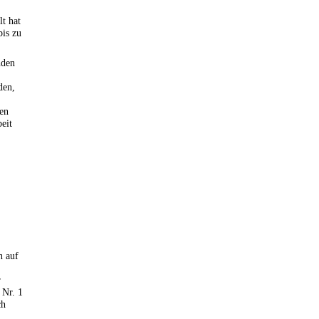
lt hat
bis zu
nden
den,
ten
eit
n auf
r
 Nr. 1
ch