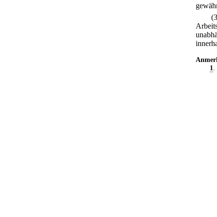
gewährl
(
Arbeit
unabhä
innerh
Anmer
1
.