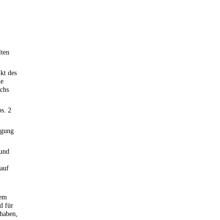
lten
kt des
ne
echs
bs. 2
igung
 und
 auf
dem
d für
 haben,