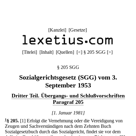
[
Kanzlei
] [
Gesetze
]
[
Titelei
] [
Inhalt
] [
Quellen
]
[
<
]
§ 205 SGG
[
>
]
§ 205 SGG
Sozialgerichtsgesetz (SGG) vom 3.
September 1953
Dritter Teil. Übergangs- und Schlußvorschriften
Paragraf 205
[1. Januar 1981]
1
§ 205
.
[1] Erfolgt die Vernehmung oder die Vereidigung von
Zeugen und Sachverständigen nach dem Zehnten Buch
Sozialgesetzbuch durch das Sozialgericht, findet sie vor dem