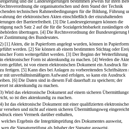
regierung und die Landesregierungen bestimmen jeweils für ihren Ber
Rechtsverordnung die organisatorischen und dem Stand der Technik
echenden technischen Rahmenbedingungen für die Bildung, Führung u
ahrung der elektronischen Akten einschließlich der einzuhaltenden
erungen der Barrierefreiheit.
[3] Die Landesregierungen können die
tigung nach Satz 2 auf die für die Sozialgerichtsbarkeit zuständigen ob
behörden übertragen.
[4] Die Rechtsverordnung der Bundesregierung 
der Zustimmung des Bundesrates.
(2)
[1] Akten, die in Papierform angelegt wurden, können in Papierform
geführt werden.
[2] Sie können ab einem bestimmten Stichtag oder Erei
onischer Form weitergeführt werden.
[3] Der Beginn der Weiterführung
in elektronischer Form ist aktenkundig zu machen.
[4] Werden die Akte
form geführt, ist von einem elektronischen Dokument ein Ausdruck für 
zu fertigen.
[5] Kann dies bei Anlagen zu vorbereitenden Schriftsätzen 
ur mit unverhältnismäßigem Aufwand erfolgen, so kann ein Ausdruck
leiben.
[6] Die Daten sind in diesem Fall dauerhaft zu speichern; der
erort ist aktenkundig zu machen.
(3) Wird das elektronische Dokument auf einem sicheren Übermittlung
eicht, so ist dies aktenkundig zu machen.
(4) Ist das elektronische Dokument mit einer qualifizierten elektronische
ur versehen und nicht auf einem sicheren Übermittlungsweg eingereich
sdruck einen Vermerk darüber enthalten,
.
welches Ergebnis die Integritätsprüfung des Dokumentes ausweist,
.
wen die Signaturprüfung als Inhaber der Signatur ausweist,