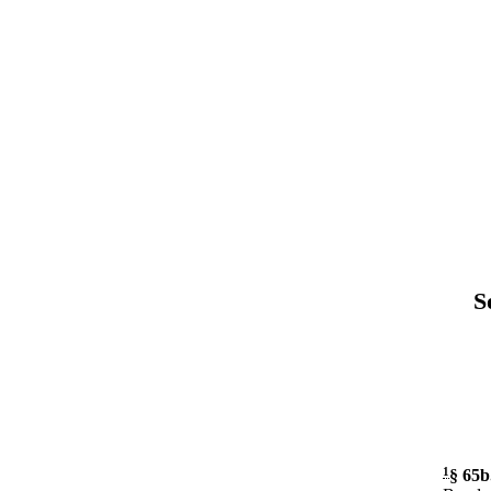
S
1
§ 65b