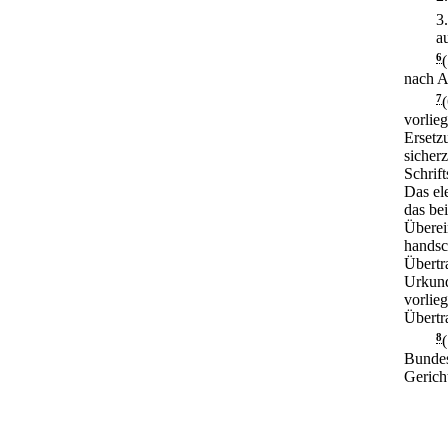
3
a
6
nach A
7
vorlie
Ersetz
sicher
Schrif
Das el
das be
Überei
handsch
Übertr
Urkund
vorlie
Übertr
8
Bundes
Gerich