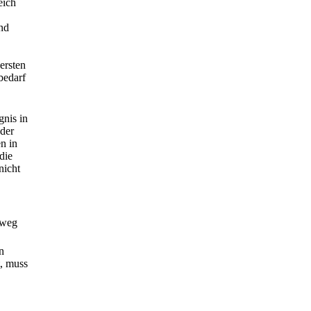
eich
nd
ersten
bedarf
gnis in
 der
n in
die
nicht
sweg
n
t, muss