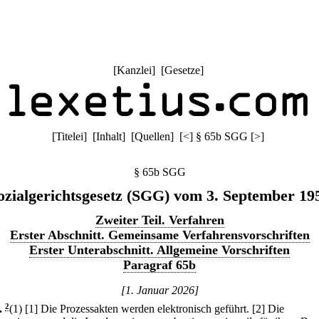
[
Kanzlei
] [
Gesetze
]
[
Titelei
] [
Inhalt
] [
Quellen
]
[
<
]
§ 65b SGG
[
>
]
§ 65b SGG
ozialgerichtsgesetz (SGG) vom 3. September 19
Zweiter Teil. Verfahren
Erster Abschnitt. Gemeinsame Verfahrensvorschriften
Erster Unterabschnitt. Allgemeine Vorschriften
Paragraf 65b
[1. Januar 2026]
.
2
(1)
[1] Die Prozessakten werden elektronisch geführt.
[2] Die