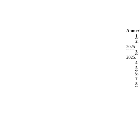
Anmer
1
.
2
.
2025
.
3
.
2025
.
4
.
5
.
6
.
7
.
8
.