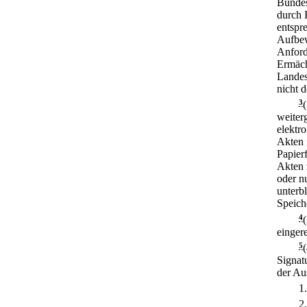
Bundes
durch 
entspr
Aufbew
Anford
Ermäch
Landes
nicht 
3
weiter
elektr
Akten 
Papier
Akten 
oder n
unterb
Speich
4
einger
5
Signat
der Au
1
2