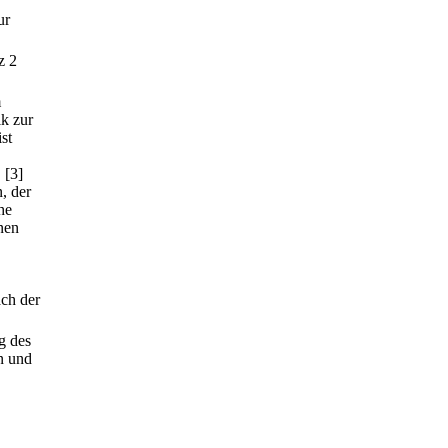
ur
z 2
m
ik zur
ist
.
[3]
, der
he
nen
ach der
g des
n und