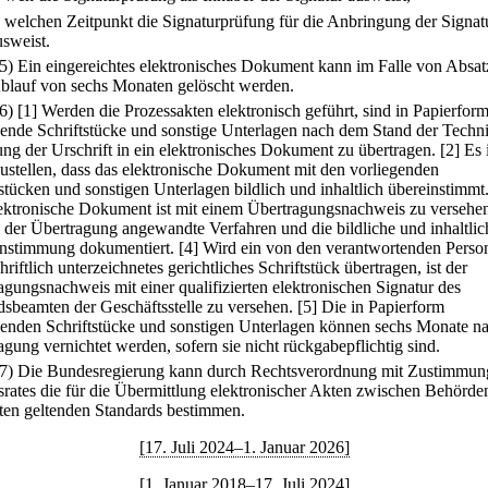
.
welchen Zeitpunkt die Signaturprüfung für die Anbringung der Signat
usweist.
(5) Ein eingereichtes elektronisches Dokument kann im Falle von Absat
blauf von sechs Monaten gelöscht werden.
(6)
[1] Werden die Prozessakten elektronisch geführt, sind in Papierfor
gende Schriftstücke und sonstige Unterlagen nach dem Stand der Techn
ung der Urschrift in ein elektronisches Dokument zu übertragen.
[2] Es 
zustellen, dass das elektronische Dokument mit den vorliegenden
tstücken und sonstigen Unterlagen bildlich und inhaltlich übereinstimmt
ektronische Dokument ist mit einem Übertragungsnachweis zu versehen
i der Übertragung angewandte Verfahren und die bildliche und inhaltlic
nstimmung dokumentiert.
[4] Wird ein von den verantwortenden Perso
riftlich unterzeichnetes gerichtliches Schriftstück übertragen, ist der
agungsnachweis mit einer qualifizierten elektronischen Signatur des
sbeamten der Geschäftsstelle zu versehen.
[5] Die in Papierform
genden Schriftstücke und sonstigen Unterlagen können sechs Monate n
agung vernichtet werden, sofern sie nicht rückgabepflichtig sind.
(7) Die Bundesregierung kann durch Rechtsverordnung mit Zustimmun
rates die für die Übermittlung elektronischer Akten zwischen Behörde
ten geltenden Standards bestimmen.
[17. Juli 2024–1. Januar 2026]
[1. Januar 2018–17. Juli 2024]