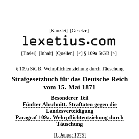
[
Kanzlei
] [
Gesetze
]
[
Titelei
] [
Inhalt
] [
Quellen
]
[
<
]
§ 109a StGB
[
>
]
§ 109a StGB. Wehrpflichtentziehung durch Täuschung
Strafgesetzbuch für das Deutsche Reich
vom 15. Mai 1871
Besonderer Teil
Fünfter Abschnitt. Straftaten gegen die
Landesverteidigung
Paragraf 109a. Wehrpflichtentziehung durch
Täuschung
[1. Januar 1975]