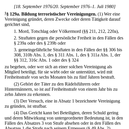
[18. September 1976/20. September 1976–1. Juli 1980]
1
§ 129a
.
Bildung terroristischer Vereinigungen.
(1) Wer eine
Vereinigung gründet, deren Zwecke oder deren Tätigkeit darauf
gerichtet sind,
1.
Mord, Totschlag oder Völkermord (§§ 211, 212, 220a),
2.
Straftaten gegen die persönliche Freiheit in den Fällen des
§ 239a oder des § 239b oder
3.
gemeingefährliche Straftaten in den Fällen der §§ 306 bis
308, 310b Abs. 1, des § 311 Abs. 1, des § 311a Abs. 1, der
§§ 312, 316c Abs. 1 oder des § 324
zu begehen, oder wer sich an einer solchen Vereinigung als
Mitglied beteiligt, für sie wirbt oder sie unterstützt, wird mit
Freiheitsstrafe von sechs Monaten bis zu fünf Jahren bestraft.
(2) Gehört der Täter zu den Rädelsführern oder
Hintermännern, so ist auf Freiheitsstrafe von einem Jahr bis zu
zehn Jahren zu erkennen.
(3) Der Versuch, eine in Absatz 1 bezeichnete Vereinigung
zu gründen, ist strafbar.
(4) Das Gericht kann bei Beteiligten, deren Schuld gering
und deren Mitwirkung von untergeordneter Bedeutung ist, in den
Fällen des Absatzes 3 von Strafe absehen oder in den Fällen des
Absatzes 1 die Strafe nach seinem Ermessen (§ 49 Abs. 2)