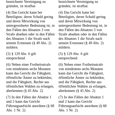
bezeichnete Vereinigung zu
bezeichnete Vereinigung zu
gründen, ist strafbar.
gründen, ist strafbar.
(4) Das Gericht kann bei
(4) Das Gericht kann bei
Beteiligten, deren Schuld gering
Beteiligten, deren Schuld gering
und deren Mitwirkung von
und deren Mitwirkung von
untergeordneter Bedeutung ist, in
untergeordneter Bedeutung ist, in
den Fällen des Absatzes 3 von
den Fällen des Absatzes 3 von
Strafe absehen oder in den Fällen
Strafe absehen oder in den Fällen
des Absatzes 1 die Strafe nach
des Absatzes 1 die Strafe nach
seinem Ermessen (§ 49 Abs. 2)
seinem Ermessen (§ 49 Abs. 2)
mildern.
mildern.
(5) § 129 Abs. 6 gilt
(5) § 129 Abs. 6 gilt
entsprechend.
entsprechend.
(6) Neben einer Freiheitsstrafe
(6) Neben einer Freiheitsstrafe
von mindestens sechs Monaten
von mindestens sechs Monaten
kann das Gericht die Fähigkeit,
kann das Gericht die Fähigkeit,
öffentliche Ämter zu bekleiden,
öffentliche Ämter zu bekleiden,
und die Fähigkeit, Rechte aus
und die Fähigkeit, Rechte aus
öffentlichen Wahlen zu erlangen,
öffentlichen Wahlen zu erlangen,
aberkennen (§ 45 Abs. 2).
aberkennen (§ 45 Abs. 2).
(7) In den Fällen der Absätze 1
(7) In den Fällen der Absätze 1
und 2 kann das Gericht
und 2 kann das Gericht
Führungsaufsicht anordnen (§ 68
Führungsaufsicht anordnen (§ 68
Abs. 1 Nr. 2).
Abs. 1 Nr. 2).