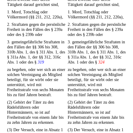
Tätigkeit darauf gerichtet sind,
Tätigkeit darauf gerichtet sind,
1. Mord, Totschlag oder
1. Mord, Totschlag oder
Völkermord (§§ 211, 212, 220a),
Völkermord (§§ 211, 212, 220a),
2. Straftaten gegen die persönliche
2. Straftaten gegen die persönliche
Freiheit in den Fällen des § 239a
Freiheit in den Fällen des § 239a
oder des § 239b oder
oder des § 239b oder
3. gemeingefährliche Straftaten in
3. gemeingefährliche Straftaten in
den Fällen der §§ 306 bis 308,
den Fällen der §§ 306 bis 308,
310b Abs. 1, des § 311 Abs. 1, des
310b Abs. 1, des § 311 Abs. 1, des
§ 311a Abs. 1, der §§ 312, 316c
§ 311a Abs. 1, der §§ 312, 316c
Abs. 1 oder des §
319
Abs. 1 oder des §
324
zu begehen, oder wer sich an einer
zu begehen, oder wer sich an einer
solchen Vereinigung als Mitglied
solchen Vereinigung als Mitglied
beteiligt, für sie wirbt oder sie
beteiligt, für sie wirbt oder sie
unterstützt, wird mit
unterstützt, wird mit
Freiheitsstrafe von sechs Monaten
Freiheitsstrafe von sechs Monaten
bis zu fünf Jahren bestraft.
bis zu fünf Jahren bestraft.
(2) Gehört der Täter zu den
(2) Gehört der Täter zu den
Rädelsführern oder
Rädelsführern oder
Hintermännern, so ist auf
Hintermännern, so ist auf
Freiheitsstrafe von einem Jahr bis
Freiheitsstrafe von einem Jahr bis
zu zehn Jahren zu erkennen.
zu zehn Jahren zu erkennen.
(3) Der Versuch, eine in Absatz 1
(3) Der Versuch, eine in Absatz 1