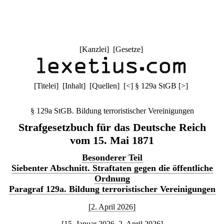
[
Kanzlei
] [
Gesetze
]
[
Titelei
] [
Inhalt
] [
Quellen
]
[
<
]
§ 129a StGB
[
>
]
§ 129a StGB. Bildung terroristischer Vereinigungen
Strafgesetzbuch für das Deutsche Reich
vom 15. Mai 1871
Besonderer Teil
Siebenter Abschnitt. Straftaten gegen die öffentliche
Ordnung
Paragraf 129a. Bildung terroristischer Vereinigungen
[2. April 2026]
[15. Januar 2026–2. April 2026]