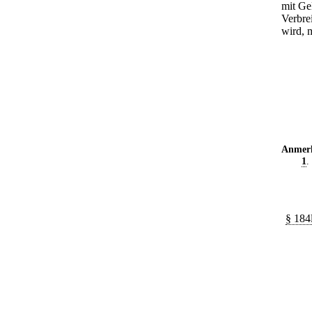
mit Ge
Verbrei
wird, m
Anmer
1
.
§ 184