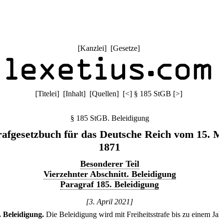
[
Kanzlei
] [
Gesetze
]
[
Titelei
] [
Inhalt
] [
Quellen
]
[
<
]
§ 185 StGB
[
>
]
§ 185 StGB. Beleidigung
rafgesetzbuch für das Deutsche Reich vom 15. 
1871
Besonderer Teil
Vierzehnter Abschnitt. Beleidigung
Paragraf 185. Beleidigung
[3. April 2021]
.
Beleidigung.
Die Beleidigung wird mit Freiheitsstrafe bis zu einem Ja