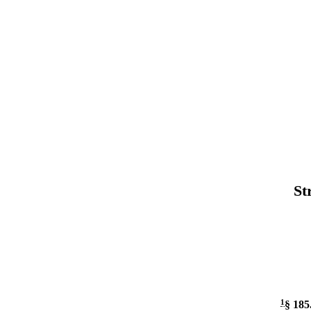
St
1
§ 185