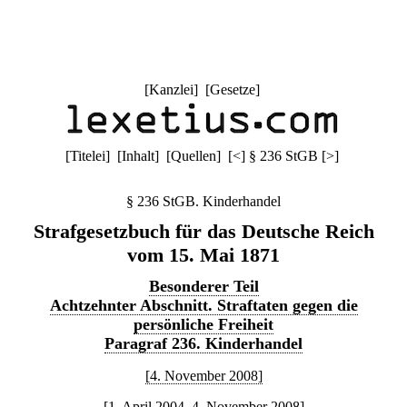
[
Kanzlei
] [
Gesetze
]
[
Titelei
] [
Inhalt
] [
Quellen
]
[
<
]
§ 236 StGB
[
>
]
§ 236 StGB. Kinderhandel
Strafgesetzbuch für das Deutsche Reich
vom 15. Mai 1871
Besonderer Teil
Achtzehnter Abschnitt. Straftaten gegen die
persönliche Freiheit
Paragraf 236. Kinderhandel
[4. November 2008]
[1. April 2004–4. November 2008]