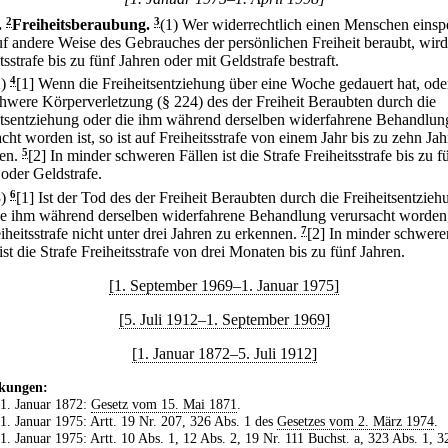
.
2
Freiheitsberaubung.
3
(1) Wer widerrechtlich einen Menschen einspe
uf andere Weise des Gebrauches der persönlichen Freiheit beraubt, wird
tsstrafe bis zu fünf Jahren oder mit Geldstrafe bestraft.
2)
4
[1] Wenn die Freiheitsentziehung über eine Woche gedauert hat, od
chwere Körperverletzung (§ 224) des der Freiheit Beraubten durch die
itsentziehung oder die ihm während derselben widerfahrene Behandlun
cht worden ist, so ist auf Freiheitsstrafe von einem Jahr bis zu zehn Ja
en.
5
[2] In minder schweren Fällen ist die Strafe Freiheitsstrafe bis zu f
 oder Geldstrafe.
3)
6
[1] Ist der Tod des der Freiheit Beraubten durch die Freiheitsentzieh
ie ihm während derselben widerfahrene Behandlung verursacht worden, 
iheitsstrafe nicht unter drei Jahren zu erkennen.
7
[2] In minder schwere
ist die Strafe Freiheitsstrafe von drei Monaten bis zu fünf Jahren.
[1. September 1969–1. Januar 1975]
[5. Juli 1912–1. September 1969]
[1. Januar 1872–5. Juli 1912]
kungen:
 1. Januar 1872:
Gesetz vom 15. Mai 1871
.
 1. Januar 1975: Artt. 19 Nr. 207, 326 Abs. 1 des
Gesetzes vom 2. März 1974
.
 1. Januar 1975: Artt. 10 Abs. 1, 12 Abs. 2, 19 Nr. 111 Buchst. a, 323 Abs. 1, 3