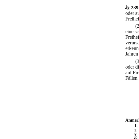
1
§ 239
oder a
Freihei
(
eine s
Freihe
verursa
erkenn
Jahren
(
oder d
auf Fre
Fällen 
Anmer
1
.
2
.
3
.