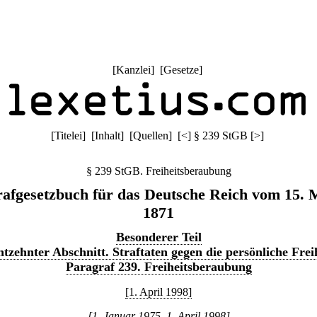
[
Kanzlei
] [
Gesetze
]
[
Titelei
] [
Inhalt
] [
Quellen
]
[
<
]
§ 239 StGB
[
>
]
§ 239 StGB. Freiheitsberaubung
rafgesetzbuch für das Deutsche Reich vom 15. 
1871
Besonderer Teil
tzehnter Abschnitt. Straftaten gegen die persönliche Frei
Paragraf 239. Freiheitsberaubung
[1. April 1998]
[1. Januar 1975–1. April 1998]