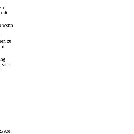
rrt
 mit
er wenn
g
hren zu
ünf
ung
so ist
n
26 Abs.