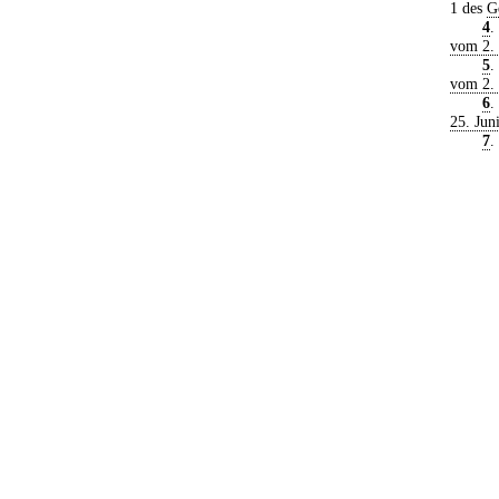
1 des
G
4
.
vom 2.
5
.
vom 2.
6
.
25. Jun
7
.