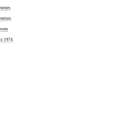
setzes
setzes
 vom
rz 1974
.