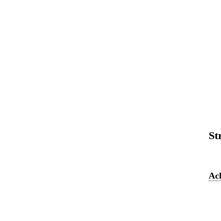
St
Ach