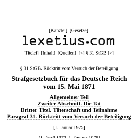
[
Kanzlei
] [
Gesetze
]
[
Titelei
] [
Inhalt
] [
Quellen
]
[
<
]
§ 31 StGB
[
>
]
§ 31 StGB. Rücktritt vom Versuch der Beteiligung
Strafgesetzbuch für das Deutsche Reich
vom 15. Mai 1871
Allgemeiner Teil
Zweiter Abschnitt. Die Tat
Dritter Titel. Täterschaft und Teilnahme
Paragraf 31. Rücktritt vom Versuch der Beteiligung
[1. Januar 1975]
[1. April 1970–1. Januar 1975]