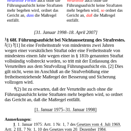
verurteilte Person
auch ohne die
Verurteilte
auch ohne die
Führungsaufsicht keine Straftaten
Führungsaufsicht keine Straftaten
mehr begehen wird, ordnet das
mehr begehen wird,
so
ordnet das
Gericht an,
dass
die Maßregel
Gericht an,
daß
die Maßregel
entfällt.
entfällt.
[31. Januar 1998–18. April 2007]
1
§ 68f
.
Führungsaufsicht bei Nichtaussetzung des Strafrestes.
2
(1)
3
[1] Ist eine Freiheitsstrafe von mindestens zwei Jahren
wegen einer vorsätzlichen Straftat oder eine Freiheitsstrafe von
mindestens einem Jahr wegen einer in § 181b genannten Straftat
vollständig vollstreckt worden, so tritt mit der Entlassung des
Verurteilten aus dem Strafvollzug Führungsaufsicht ein.
[2] Dies
gilt nicht, wenn im Anschluß an die Strafverbüßung eine
freiheitsentziehende Maßregel der Besserung und Sicherung
vollzogen wird.
4
(2) Ist zu erwarten, daß der Verurteilte auch ohne die
Führungsaufsicht keine Straftaten mehr begehen wird, so ordnet
das Gericht an, daß die Maßregel entfällt.
[1. Januar 1975–31. Januar 1998]
Anmerkungen:
1
. 1. Januar 1975: Artt. 1 Nr. 1, 7 des
Gesetzes vom 4. Juli 1969
,
Artt. 2 III, 7 Nr. 1, 10 des
Gesetzes vom 20. Dezember 1984
.