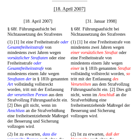
[18. April 2007]
[18. April 2007]
[31. Januar 1998]
§ 68f. Führungsaufsicht bei
§ 68f. Führungsaufsicht bei
Nichtaussetzung des Strafrestes
Nichtaussetzung des Strafrestes
(1) [1] Ist eine Freiheitsstrafe
oder
(1) [1] Ist eine Freiheitsstrafe von
Gesamtfreiheitsstrafe
von
mindestens zwei Jahren wegen
mindestens zwei Jahren wegen
einer vorsätzlichen Straftat
oder
vorsätzlicher Straftaten
oder eine
eine Freiheitsstrafe von
Freiheitsstrafe
oder
mindestens einem Jahr wegen
Gesamtfreiheitsstrafe
von
einer
in § 181b genannten
Straftat
mindestens einem Jahr wegen
vollständig vollstreckt worden,
so
Straftaten der
in § 181b genannten
tritt mit der Entlassung
des
Art
vollständig vollstreckt
Verurteilten
aus dem Strafvollzug
worden, tritt mit der Entlassung
Führungsaufsicht ein. [2] Dies gilt
der verurteilten Person
aus dem
nicht, wenn im
Anschluß
an die
Strafvollzug Führungsaufsicht ein.
Strafverbüßung eine
[2] Dies gilt nicht, wenn im
freiheitsentziehende Maßregel der
Anschluss
an die Strafverbüßung
Besserung und Sicherung
eine freiheitsentziehende Maßregel
vollzogen wird.
der Besserung und Sicherung
vollzogen wird.
(2) Ist zu erwarten,
dass die
(2) Ist zu erwarten,
daß der