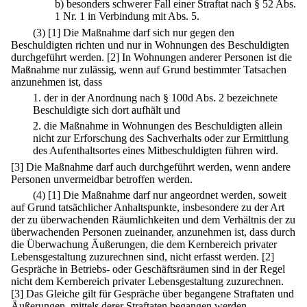
b)
besonders schwerer Fall einer Straftat nach § 52 Abs.
1 Nr. 1 in Verbindung mit Abs. 5.
(3)
[1] Die Maßnahme darf sich nur gegen den
Beschuldigten richten und nur in Wohnungen des Beschuldigten
durchgeführt werden.
[2] In Wohnungen anderer Personen ist die
Maßnahme nur zulässig, wenn auf Grund bestimmter Tatsachen
anzunehmen ist, dass
1.
der in der Anordnung nach § 100d Abs. 2 bezeichnete
Beschuldigte sich dort aufhält und
2.
die Maßnahme in Wohnungen des Beschuldigten allein
nicht zur Erforschung des Sachverhalts oder zur Ermittlung
des Aufenthaltsortes eines Mitbeschuldigten führen wird.
[3] Die Maßnahme darf auch durchgeführt werden, wenn andere
Personen unvermeidbar betroffen werden.
(4)
[1] Die Maßnahme darf nur angeordnet werden, soweit
auf Grund tatsächlicher Anhaltspunkte, insbesondere zu der Art
der zu überwachenden Räumlichkeiten und dem Verhältnis der zu
überwachenden Personen zueinander, anzunehmen ist, dass durch
die Überwachung Äußerungen, die dem Kernbereich privater
Lebensgestaltung zuzurechnen sind, nicht erfasst werden.
[2]
Gespräche in Betriebs- oder Geschäftsräumen sind in der Regel
nicht dem Kernbereich privater Lebensgestaltung zuzurechnen.
[3] Das Gleiche gilt für Gespräche über begangene Straftaten und
Äußerungen, mittels derer Straftaten begangen werden.