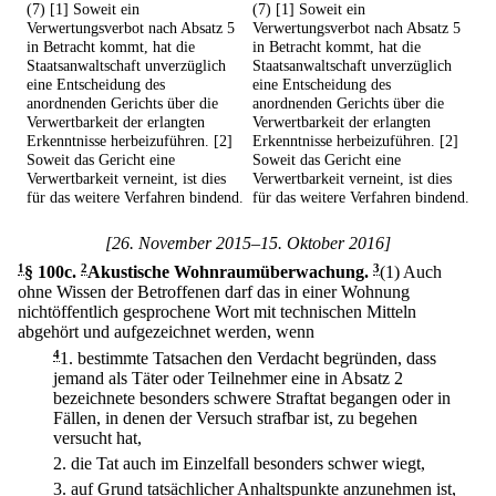
(7) [1] Soweit ein
(7) [1] Soweit ein
Verwertungsverbot nach Absatz 5
Verwertungsverbot nach Absatz 5
in Betracht kommt, hat die
in Betracht kommt, hat die
Staatsanwaltschaft unverzüglich
Staatsanwaltschaft unverzüglich
eine Entscheidung des
eine Entscheidung des
anordnenden Gerichts über die
anordnenden Gerichts über die
Verwertbarkeit der erlangten
Verwertbarkeit der erlangten
Erkenntnisse herbeizuführen. [2]
Erkenntnisse herbeizuführen. [2]
Soweit das Gericht eine
Soweit das Gericht eine
Verwertbarkeit verneint, ist dies
Verwertbarkeit verneint, ist dies
für das weitere Verfahren bindend.
für das weitere Verfahren bindend.
[26. November 2015–15. Oktober 2016]
1
§ 100c
.
2
Akustische Wohnraumüberwachung.
3
(1) Auch
ohne Wissen der Betroffenen darf das in einer Wohnung
nichtöffentlich gesprochene Wort mit technischen Mitteln
abgehört und aufgezeichnet werden, wenn
4
1.
bestimmte Tatsachen den Verdacht begründen, dass
jemand als Täter oder Teilnehmer eine in Absatz 2
bezeichnete besonders schwere Straftat begangen oder in
Fällen, in denen der Versuch strafbar ist, zu begehen
versucht hat,
2.
die Tat auch im Einzelfall besonders schwer wiegt,
3.
auf Grund tatsächlicher Anhaltspunkte anzunehmen ist,