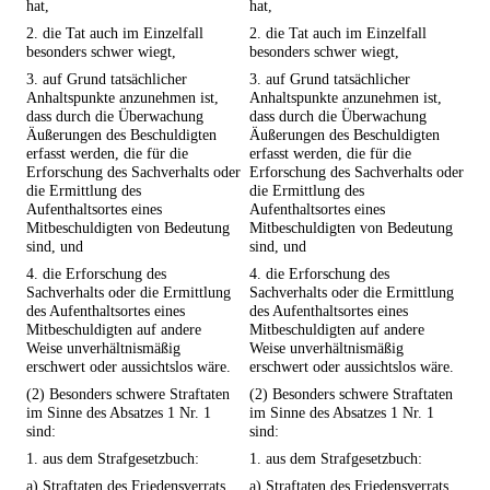
hat,
hat,
2. die Tat auch im Einzelfall
2. die Tat auch im Einzelfall
besonders schwer wiegt,
besonders schwer wiegt,
3. auf Grund tatsächlicher
3. auf Grund tatsächlicher
Anhaltspunkte anzunehmen ist,
Anhaltspunkte anzunehmen ist,
dass durch die Überwachung
dass durch die Überwachung
Äußerungen des Beschuldigten
Äußerungen des Beschuldigten
erfasst werden, die für die
erfasst werden, die für die
Erforschung des Sachverhalts oder
Erforschung des Sachverhalts oder
die Ermittlung des
die Ermittlung des
Aufenthaltsortes eines
Aufenthaltsortes eines
Mitbeschuldigten von Bedeutung
Mitbeschuldigten von Bedeutung
sind, und
sind, und
4. die Erforschung des
4. die Erforschung des
Sachverhalts oder die Ermittlung
Sachverhalts oder die Ermittlung
des Aufenthaltsortes eines
des Aufenthaltsortes eines
Mitbeschuldigten auf andere
Mitbeschuldigten auf andere
Weise unverhältnismäßig
Weise unverhältnismäßig
erschwert oder aussichtslos wäre.
erschwert oder aussichtslos wäre.
(2) Besonders schwere Straftaten
(2) Besonders schwere Straftaten
im Sinne des Absatzes 1 Nr. 1
im Sinne des Absatzes 1 Nr. 1
sind:
sind:
1. aus dem Strafgesetzbuch:
1. aus dem Strafgesetzbuch:
a) Straftaten des Friedensverrats,
a) Straftaten des Friedensverrats,