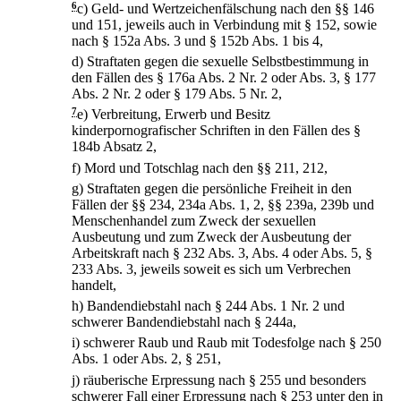
6
c)
Geld- und Wertzeichenfälschung nach den §§ 146
und 151, jeweils auch in Verbindung mit § 152, sowie
nach § 152a Abs. 3 und § 152b Abs. 1 bis 4,
d)
Straftaten gegen die sexuelle Selbstbestimmung in
den Fällen des § 176a Abs. 2 Nr. 2 oder Abs. 3, § 177
Abs. 2 Nr. 2 oder § 179 Abs. 5 Nr. 2,
7
e)
Verbreitung, Erwerb und Besitz
kinderpornografischer Schriften in den Fällen des §
184b Absatz 2,
f)
Mord und Totschlag nach den §§ 211, 212,
g)
Straftaten gegen die persönliche Freiheit in den
Fällen der §§ 234, 234a Abs. 1, 2, §§ 239a, 239b und
Menschenhandel zum Zweck der sexuellen
Ausbeutung und zum Zweck der Ausbeutung der
Arbeitskraft nach § 232 Abs. 3, Abs. 4 oder Abs. 5, §
233 Abs. 3, jeweils soweit es sich um Verbrechen
handelt,
h)
Bandendiebstahl nach § 244 Abs. 1 Nr. 2 und
schwerer Bandendiebstahl nach § 244a,
i)
schwerer Raub und Raub mit Todesfolge nach § 250
Abs. 1 oder Abs. 2, § 251,
j)
räuberische Erpressung nach § 255 und besonders
schwerer Fall einer Erpressung nach § 253 unter den in