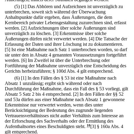
(5)
[1] Das Abhören und Aufzeichnen ist unverzüglich zu
unterbrechen, soweit sich während der Überwachung
Anhaltspunkte dafür ergeben, dass Äußerungen, die dem
Kernbereich privater Lebensgestaltung zuzurechnen sind, erfasst
werden.
[2] Aufzeichnungen über solche Äußerungen sind
unverzüglich zu löschen.
[3] Erkenntnisse über solche
Äußerungen dürfen nicht verwertet werden.
[4] Die Tatsache der
Erfassung der Daten und ihrer Löschung ist zu dokumentieren.
[5] Ist eine Maßnahme nach Satz 1 unterbrochen worden, so darf
sie unter den in Absatz 4 genannten Voraussetzungen fortgeführt
werden.
[6] Im Zweifel ist über die Unterbrechung oder
Fortführung der Maßnahme unverzüglich eine Entscheidung des
Gerichts herbeizuführen; § 100d Abs. 4 gilt entsprechend.
(6)
[1] In den Fällen des § 53 ist eine Maßnahme nach
Absatz 1 unzulässig; ergibt sich während oder nach
Durchführung der Maßnahme, dass ein Fall des § 53 vorliegt, gilt
Absatz 5 Satz 2 bis 4 entsprechend.
[2] In den Fällen der §§ 52
und 53a dürfen aus einer Maßnahme nach Absatz 1 gewonnene
Erkenntnisse nur verwertet werden, wenn dies unter
Berücksichtigung der Bedeutung des zugrunde liegenden
Vertrauensverhältnisses nicht außer Verhältnis zum Interesse an
der Erforschung des Sachverhalts oder der Ermittlung des
Aufenthaltsortes eines Beschuldigten steht.
10
[3] § 160a Abs. 4
gilt entsprechend.