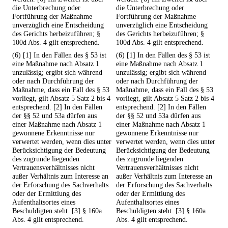
die Unterbrechung oder
die Unterbrechung oder
Fortführung der Maßnahme
Fortführung der Maßnahme
unverzüglich eine Entscheidung
unverzüglich eine Entscheidung
des Gerichts herbeizuführen; §
des Gerichts herbeizuführen; §
100d Abs. 4 gilt entsprechend.
100d Abs. 4 gilt entsprechend.
(6) [1] In den Fällen des § 53 ist
(6) [1] In den Fällen des § 53 ist
eine Maßnahme nach Absatz 1
eine Maßnahme nach Absatz 1
unzulässig; ergibt sich während
unzulässig; ergibt sich während
oder nach Durchführung der
oder nach Durchführung der
Maßnahme, dass ein Fall des § 53
Maßnahme, dass ein Fall des § 53
vorliegt, gilt Absatz 5 Satz 2 bis 4
vorliegt, gilt Absatz 5 Satz 2 bis 4
entsprechend. [2] In den Fällen
entsprechend. [2] In den Fällen
der §§ 52 und 53a dürfen aus
der §§ 52 und 53a dürfen aus
einer Maßnahme nach Absatz 1
einer Maßnahme nach Absatz 1
gewonnene Erkenntnisse nur
gewonnene Erkenntnisse nur
verwertet werden, wenn dies unter
verwertet werden, wenn dies unter
Berücksichtigung der Bedeutung
Berücksichtigung der Bedeutung
des zugrunde liegenden
des zugrunde liegenden
Vertrauensverhältnisses nicht
Vertrauensverhältnisses nicht
außer Verhältnis zum Interesse an
außer Verhältnis zum Interesse an
der Erforschung des Sachverhalts
der Erforschung des Sachverhalts
oder der Ermittlung des
oder der Ermittlung des
Aufenthaltsortes eines
Aufenthaltsortes eines
Beschuldigten steht. [3] § 160a
Beschuldigten steht. [3] § 160a
Abs. 4 gilt entsprechend.
Abs. 4 gilt entsprechend.