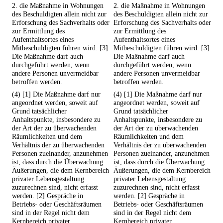
2. die Maßnahme in Wohnungen
2. die Maßnahme in Wohnungen
des Beschuldigten allein nicht zur
des Beschuldigten allein nicht zur
Erforschung des Sachverhalts oder
Erforschung des Sachverhalts oder
zur Ermittlung des
zur Ermittlung des
Aufenthaltsortes eines
Aufenthaltsortes eines
Mitbeschuldigten führen wird. [3]
Mitbeschuldigten führen wird. [3]
Die Maßnahme darf auch
Die Maßnahme darf auch
durchgeführt werden, wenn
durchgeführt werden, wenn
andere Personen unvermeidbar
andere Personen unvermeidbar
betroffen werden.
betroffen werden.
(4) [1] Die Maßnahme darf nur
(4) [1] Die Maßnahme darf nur
angeordnet werden, soweit auf
angeordnet werden, soweit auf
Grund tatsächlicher
Grund tatsächlicher
Anhaltspunkte, insbesondere zu
Anhaltspunkte, insbesondere zu
der Art der zu überwachenden
der Art der zu überwachenden
Räumlichkeiten und dem
Räumlichkeiten und dem
Verhältnis der zu überwachenden
Verhältnis der zu überwachenden
Personen zueinander, anzunehmen
Personen zueinander, anzunehmen
ist, dass durch die Überwachung
ist, dass durch die Überwachung
Äußerungen, die dem Kernbereich
Äußerungen, die dem Kernbereich
privater Lebensgestaltung
privater Lebensgestaltung
zuzurechnen sind, nicht erfasst
zuzurechnen sind, nicht erfasst
werden. [2] Gespräche in
werden. [2] Gespräche in
Betriebs- oder Geschäftsräumen
Betriebs- oder Geschäftsräumen
sind in der Regel nicht dem
sind in der Regel nicht dem
Kernbereich privater
Kernbereich privater