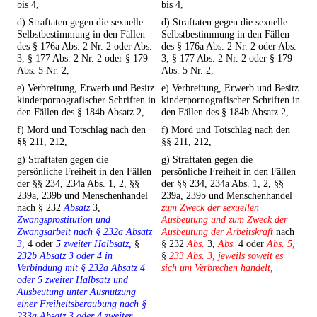
bis 4,
bis 4,
d) Straftaten gegen die sexuelle
d) Straftaten gegen die sexuelle
Selbstbestimmung in den Fällen
Selbstbestimmung in den Fällen
des § 176a Abs. 2 Nr. 2 oder Abs.
des § 176a Abs. 2 Nr. 2 oder Abs.
3, § 177 Abs. 2 Nr. 2 oder § 179
3, § 177 Abs. 2 Nr. 2 oder § 179
Abs. 5 Nr. 2,
Abs. 5 Nr. 2,
e) Verbreitung, Erwerb und Besitz
e) Verbreitung, Erwerb und Besitz
kinderpornografischer Schriften in
kinderpornografischer Schriften in
den Fällen des § 184b Absatz 2,
den Fällen des § 184b Absatz 2,
f) Mord und Totschlag nach den
f) Mord und Totschlag nach den
§§ 211, 212,
§§ 211, 212,
g) Straftaten gegen die
g) Straftaten gegen die
persönliche Freiheit in den Fällen
persönliche Freiheit in den Fällen
der §§ 234, 234a Abs. 1, 2, §§
der §§ 234, 234a Abs. 1, 2, §§
239a, 239b und Menschenhandel
239a, 239b und Menschenhandel
nach § 232
Absatz
3,
zum Zweck der sexuellen
Zwangsprostitution und
Ausbeutung und zum Zweck der
Zwangsarbeit nach § 232a Absatz
Ausbeutung der Arbeitskraft
nach
3,
4 oder
5 zweiter Halbsatz,
§
§ 232
Abs.
3,
Abs.
4 oder
Abs. 5,
232b Absatz 3 oder 4 in
§
233 Abs. 3, jeweils soweit es
Verbindung mit § 232a Absatz 4
sich um Verbrechen handelt,
oder 5 zweiter Halbsatz und
Ausbeutung unter Ausnutzung
einer Freiheitsberaubung nach §
233a Absatz 3 oder 4 zweiter