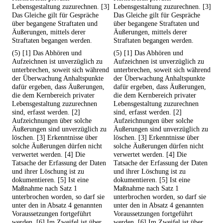
Lebensgestaltung zuzurechnen. [3]
Lebensgestaltung zuzurechnen. [3]
Das Gleiche gilt für Gespräche
Das Gleiche gilt für Gespräche
über begangene Straftaten und
über begangene Straftaten und
Äußerungen, mittels derer
Äußerungen, mittels derer
Straftaten begangen werden.
Straftaten begangen werden.
(5) [1] Das Abhören und
(5) [1] Das Abhören und
Aufzeichnen ist unverzüglich zu
Aufzeichnen ist unverzüglich zu
unterbrechen, soweit sich während
unterbrechen, soweit sich während
der Überwachung Anhaltspunkte
der Überwachung Anhaltspunkte
dafür ergeben, dass Äußerungen,
dafür ergeben, dass Äußerungen,
die dem Kernbereich privater
die dem Kernbereich privater
Lebensgestaltung zuzurechnen
Lebensgestaltung zuzurechnen
sind, erfasst werden. [2]
sind, erfasst werden. [2]
Aufzeichnungen über solche
Aufzeichnungen über solche
Äußerungen sind unverzüglich zu
Äußerungen sind unverzüglich zu
löschen. [3] Erkenntnisse über
löschen. [3] Erkenntnisse über
solche Äußerungen dürfen nicht
solche Äußerungen dürfen nicht
verwertet werden. [4] Die
verwertet werden. [4] Die
Tatsache der Erfassung der Daten
Tatsache der Erfassung der Daten
und ihrer Löschung ist zu
und ihrer Löschung ist zu
dokumentieren. [5] Ist eine
dokumentieren. [5] Ist eine
Maßnahme nach Satz 1
Maßnahme nach Satz 1
unterbrochen worden, so darf sie
unterbrochen worden, so darf sie
unter den in Absatz 4 genannten
unter den in Absatz 4 genannten
Voraussetzungen fortgeführt
Voraussetzungen fortgeführt
werden. [6] Im Zweifel ist über
werden. [6] Im Zweifel ist über