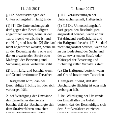
[1. Juli 2021]
[1. Januar 2017]
§ 112. Voraussetzungen der
§ 112. Voraussetzungen der
Untersuchungshaft; Haftgründe
Untersuchungshaft; Haftgründe
(1) [1] Die Untersuchungshaft
(1) [1] Die Untersuchungshaft
darf gegen den Beschuldigten
darf gegen den Beschuldigten
angeordnet werden, wenn er der
angeordnet werden, wenn er der
Tat dringend verdächtig ist und
Tat dringend verdächtig ist und
ein Haftgrund besteht. [2] Sie darf
ein Haftgrund besteht. [2] Sie darf
nicht angeordnet werden, wenn sie
nicht angeordnet werden, wenn sie
zu der Bedeutung der Sache und
zu der Bedeutung der Sache und
der zu erwartenden Strafe oder
der zu erwartenden Strafe oder
Maßregel der Besserung und
Maßregel der Besserung und
Sicherung außer Verhältnis steht.
Sicherung außer Verhältnis steht.
(2) Ein Haftgrund besteht, wenn
(2) Ein Haftgrund besteht, wenn
auf Grund bestimmter Tatsachen
auf Grund bestimmter Tatsachen
1. festgestellt wird, daß der
1. festgestellt wird, daß der
Beschuldigte flüchtig ist oder sich
Beschuldigte flüchtig ist oder sich
verborgen hält,
verborgen hält,
2. bei Würdigung der Umstände
2. bei Würdigung der Umstände
des Einzelfalles die Gefahr
des Einzelfalles die Gefahr
besteht, daß der Beschuldigte sich
besteht, daß der Beschuldigte sich
dem Strafverfahren entziehen
dem Strafverfahren entziehen