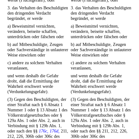
werde (Fluchtgefahr), oder
werde (Fluchtgefahr), oder
3. das Verhalten des Beschuldigten
3. das Verhalten des Beschuldigten
den dringenden Verdacht
den dringenden Verdacht
begründet, er werde
begründet, er werde
a) Beweismittel vernichten,
a) Beweismittel vernichten,
verändern, beiseite schaffen,
verändern, beiseite schaffen,
unterdrücken oder fälschen oder
unterdrücken oder fälschen oder
b) auf Mitbeschuldigte, Zeugen
b) auf Mitbeschuldigte, Zeugen
oder Sachverständige in unlauterer
oder Sachverständige in unlauterer
Weise einwirken oder
Weise einwirken oder
c) andere zu solchem Verhalten
c) andere zu solchem Verhalten
veranlassen,
veranlassen,
und wenn deshalb die Gefahr
und wenn deshalb die Gefahr
droht, daß die Ermittlung der
droht, daß die Ermittlung der
Wahrheit erschwert werde
Wahrheit erschwert werde
(Verdunkelungsgefahr).
(Verdunkelungsgefahr).
(3) Gegen den Beschuldigten, der
(3) Gegen den Beschuldigten, der
einer Straftat nach § 6 Absatz 1
einer Straftat nach § 6 Absatz 1
Nummer 1 oder § 13 Absatz 1 des
Nummer 1 oder § 13 Absatz 1 des
Völkerstrafgesetzbuches oder §
Völkerstrafgesetzbuches oder §
129a Abs. 1 oder Abs. 2, auch in
129a Abs. 1 oder Abs. 2, auch in
Verbindung mit § 129b Abs. 1,
Verbindung mit § 129b Abs. 1,
oder nach den §§
176c, 176d,
211,
oder nach den §§ 211, 212, 226,
212, 226, 306b oder 306c des
306b oder 306c des