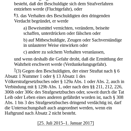
besteht, daß der Beschuldigte sich dem Strafverfahren
entziehen werde (Fluchtgefahr), oder
6
3.
das Verhalten des Beschuldigten den dringenden
Verdacht begründet, er werde
a)
Beweismittel vernichten, verändern, beiseite
schaffen, unterdrücken oder fälschen oder
b)
auf Mitbeschuldigte, Zeugen oder Sachverständige
in unlauterer Weise einwirken oder
c)
andere zu solchem Verhalten veranlassen,
und wenn deshalb die Gefahr droht, daß die Ermittlung der
Wahrheit erschwert werde (Verdunkelungsgefahr).
7
(3) Gegen den Beschuldigten, der einer Straftat nach § 6
Absatz 1 Nummer 1 oder § 13 Absatz 1 des
Völkerstrafgesetzbuches oder § 129a Abs. 1 oder Abs. 2, auch in
Verbindung mit § 129b Abs. 1, oder nach den §§ 211, 212, 226,
306b oder 306c des Strafgesetzbuches oder, soweit durch die Tat
Leib oder Leben eines anderen gefährdet worden ist, nach § 308
Abs. 1 bis 3 des Strafgesetzbuches dringend verdächtig ist, darf
die Untersuchungshaft auch angeordnet werden, wenn ein
Haftgrund nach Absatz 2 nicht besteht.
[25. Juli 2015–1. Januar 2017]