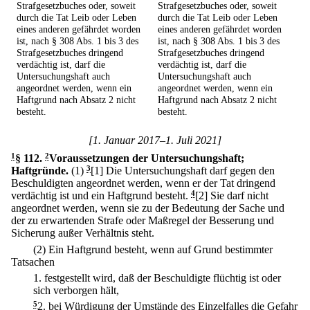
Strafgesetzbuches oder, soweit
Strafgesetzbuches oder, soweit
durch die Tat Leib oder Leben
durch die Tat Leib oder Leben
eines anderen gefährdet worden
eines anderen gefährdet worden
ist, nach § 308 Abs. 1 bis 3 des
ist, nach § 308 Abs. 1 bis 3 des
Strafgesetzbuches dringend
Strafgesetzbuches dringend
verdächtig ist, darf die
verdächtig ist, darf die
Untersuchungshaft auch
Untersuchungshaft auch
angeordnet werden, wenn ein
angeordnet werden, wenn ein
Haftgrund nach Absatz 2 nicht
Haftgrund nach Absatz 2 nicht
besteht.
besteht.
[1. Januar 2017–1. Juli 2021]
1
§ 112
.
2
Voraussetzungen der Untersuchungshaft;
Haftgründe.
(1)
3
[1] Die Untersuchungshaft darf gegen den
Beschuldigten angeordnet werden, wenn er der Tat dringend
verdächtig ist und ein Haftgrund besteht.
4
[2] Sie darf nicht
angeordnet werden, wenn sie zu der Bedeutung der Sache und
der zu erwartenden Strafe oder Maßregel der Besserung und
Sicherung außer Verhältnis steht.
(2) Ein Haftgrund besteht, wenn auf Grund bestimmter
Tatsachen
1.
festgestellt wird, daß der Beschuldigte flüchtig ist oder
sich verborgen hält,
5
2.
bei Würdigung der Umstände des Einzelfalles die Gefahr