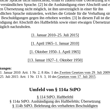
utsche Sprache nicht hinreichend, erhält er zudem eine Übersetzung in e
n verständlichen Sprache.
[2] Ist die Aushändigung einer Abschrift und e
en Übersetzung nicht möglich, ist ihm unverzüglich in einer für ihn
ndlichen Sprache mitzuteilen, welches die Gründe für die Verhaftung si
 Beschuldigungen gegen ihn erhoben werden.
[3] In diesem Fall ist die
digung der Abschrift des Haftbefehls sowie einer etwaigen Übersetzu
üglich nachzuholen.
[1. Januar 2010–25. Juli 2015]
[1. April 1965–1. Januar 2010]
[1. Oktober 1950–1. April 1965]
[13. Januar 1927–1. Oktober 1950]
kungen:
 1. Januar 2010: Artt. 1 Nr. 2, 8 Abs. 1 des
Zweiten Gesetzes vom 29. Juli 2009
 25. Juli 2015: Artt. 1 Nr. 13 S. 3, 10 des
Gesetzes vom 17. Juli 2015
.
Umfeld von § 114a StPO
§ 114 StPO. Haftbefehl
§ 114a StPO. Aushändigung des Haftbefehls; Übersetzung
§ 114b StPO. Belehrung des verhafteten Beschuldigten