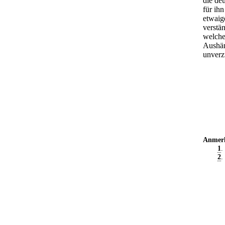
die de
für ih
etwaig
verstä
welche
Aushän
unverz
Anmer
1
.
2
.