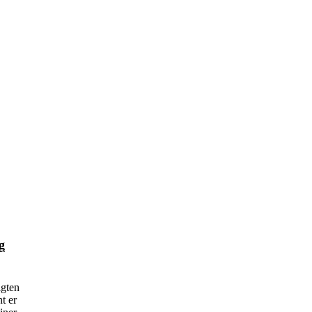
g
gten
t er