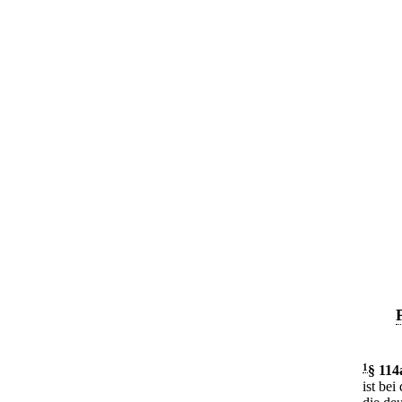
1
§ 114
ist be