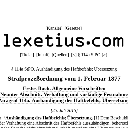
[
Kanzlei
] [
Gesetze
]
[
Titelei
] [
Inhalt
] [
Quellen
]
[
<
]
§ 114a StPO
[
>
]
§ 114a StPO. Aushändigung des Haftbefehls; Übersetzung
Strafprozeßordnung vom 1. Februar 1877
Erstes Buch. Allgemeine Vorschriften
Neunter Abschnitt. Verhaftung und vorläufige Festnahme
Paragraf 114a. Aushändigung des Haftbefehls; Übersetzun
[25. Juli 2015]
a
.
2
Aushändigung des Haftbefehls; Übersetzung.
[1] Dem Beschuldi
i der Verhaftung eine Abschrift des Haftbefehls auszuhändigen; beherrsch