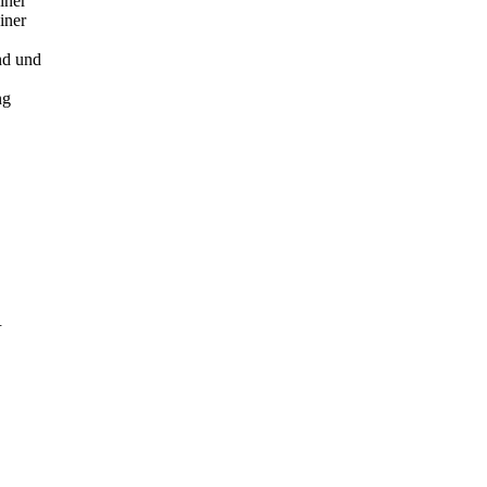
iner
iner
nd und
ng
.