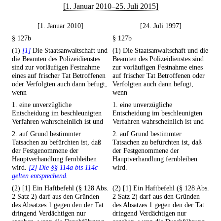
[1. Januar 2010–25. Juli 2015]
[1. Januar 2010]
[24. Juli 1997]
§ 127b
§ 127b
(1)
[1]
Die Staatsanwaltschaft und
(1) Die Staatsanwaltschaft und die
die Beamten des Polizeidienstes
Beamten des Polizeidienstes sind
sind zur vorläufigen Festnahme
zur vorläufigen Festnahme eines
eines auf frischer Tat Betroffenen
auf frischer Tat Betroffenen oder
oder Verfolgten auch dann befugt,
Verfolgten auch dann befugt,
wenn
wenn
1. eine unverzügliche
1. eine unverzügliche
Entscheidung im beschleunigten
Entscheidung im beschleunigten
Verfahren wahrscheinlich ist und
Verfahren wahrscheinlich ist und
2. auf Grund bestimmter
2. auf Grund bestimmter
Tatsachen zu befürchten ist, daß
Tatsachen zu befürchten ist, daß
der Festgenommene der
der Festgenommene der
Hauptverhandlung fernbleiben
Hauptverhandlung fernbleiben
wird.
[2] Die §§ 114a bis 114c
wird.
gelten entsprechend.
(2) [1] Ein Haftbefehl (§ 128 Abs.
(2) [1] Ein Haftbefehl (§ 128 Abs.
2 Satz 2) darf aus den Gründen
2 Satz 2) darf aus den Gründen
des Absatzes 1 gegen den der Tat
des Absatzes 1 gegen den der Tat
dringend Verdächtigen nur
dringend Verdächtigen nur