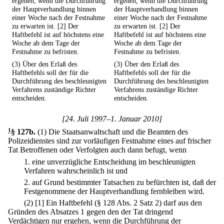
ergehen, wenn die Durchführung
ergehen, wenn die Durchführung
der Hauptverhandlung binnen
der Hauptverhandlung binnen
einer Woche nach der Festnahme
einer Woche nach der Festnahme
zu erwarten ist. [2] Der
zu erwarten ist. [2] Der
Haftbefehl ist auf höchstens eine
Haftbefehl ist auf höchstens eine
Woche ab dem Tage der
Woche ab dem Tage der
Festnahme zu befristen.
Festnahme zu befristen.
(3) Über den Erlaß des
(3) Über den Erlaß des
Haftbefehls soll der für die
Haftbefehls soll der für die
Durchführung des beschleunigten
Durchführung des beschleunigten
Verfahrens zuständige Richter
Verfahrens zuständige Richter
entscheiden.
entscheiden.
[24. Juli 1997–1. Januar 2010]
1
§ 127b
.
(1) Die Staatsanwaltschaft und die Beamten des
Polizeidienstes sind zur vorläufigen Festnahme eines auf frischer
Tat Betroffenen oder Verfolgten auch dann befugt, wenn
1.
eine unverzügliche Entscheidung im beschleunigten
Verfahren wahrscheinlich ist und
2.
auf Grund bestimmter Tatsachen zu befürchten ist, daß der
Festgenommene der Hauptverhandlung fernbleiben wird.
(2)
[1] Ein Haftbefehl (§ 128 Abs. 2 Satz 2) darf aus den
Gründen des Absatzes 1 gegen den der Tat dringend
Verdächtigen nur ergehen, wenn die Durchführung der