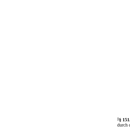
1
§ 151
durch 