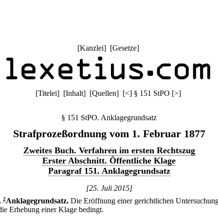
[
Kanzlei
] [
Gesetze
]
[
Titelei
] [
Inhalt
] [
Quellen
]
[
<
]
§ 151 StPO
[
>
]
§ 151 StPO. Anklagegrundsatz
Strafprozeßordnung vom 1. Februar 1877
Zweites Buch. Verfahren im ersten Rechtszug
Erster Abschnitt. Öffentliche Klage
Paragraf 151. Anklagegrundsatz
[25. Juli 2015]
.
2
Anklagegrundsatz.
Die Eröffnung einer gerichtlichen Untersuchung
die Erhebung einer Klage bedingt.