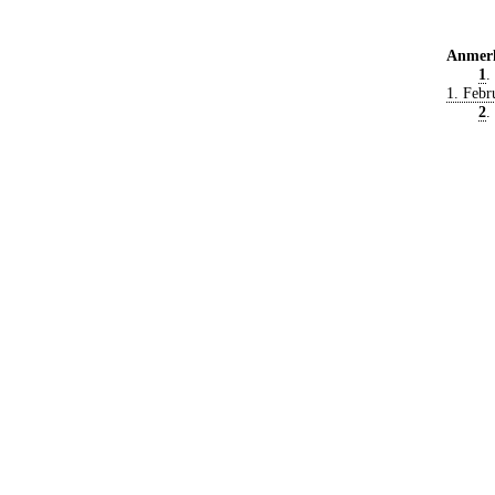
Anmer
1
.
1. Febr
2
.