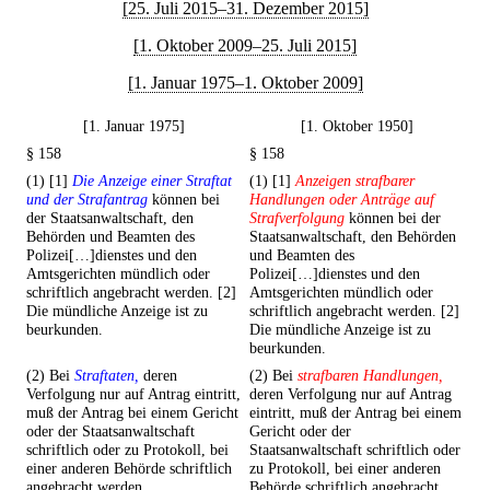
[25. Juli 2015–31. Dezember 2015]
[1. Oktober 2009–25. Juli 2015]
[1. Januar 1975–1. Oktober 2009]
[1. Januar 1975]
[1. Oktober 1950]
§ 158
§ 158
(1) [1]
Die Anzeige einer Straftat
(1) [1]
Anzeigen strafbarer
und der Strafantrag
können bei
Handlungen oder Anträge auf
der Staatsanwaltschaft, den
Strafverfolgung
können bei der
Behörden und Beamten des
Staatsanwaltschaft, den Behörden
Polizei[…]dienstes und den
und Beamten des
Amtsgerichten mündlich oder
Polizei[…]dienstes und den
schriftlich angebracht werden. [2]
Amtsgerichten mündlich oder
Die mündliche Anzeige ist zu
schriftlich angebracht werden. [2]
beurkunden.
Die mündliche Anzeige ist zu
beurkunden.
(2) Bei
Straftaten,
deren
(2) Bei
strafbaren Handlungen,
Verfolgung nur auf Antrag eintritt,
deren Verfolgung nur auf Antrag
muß der Antrag bei einem Gericht
eintritt, muß der Antrag bei einem
oder der Staatsanwaltschaft
Gericht oder der
schriftlich oder zu Protokoll, bei
Staatsanwaltschaft schriftlich oder
einer anderen Behörde schriftlich
zu Protokoll, bei einer anderen
angebracht werden.
Behörde schriftlich angebracht