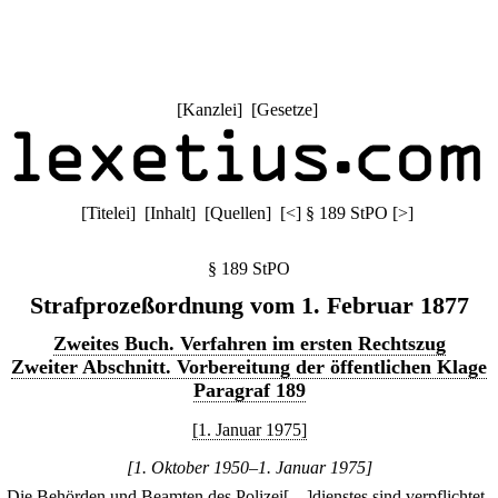
[
Kanzlei
] [
Gesetze
]
[
Titelei
] [
Inhalt
] [
Quellen
]
[
<
]
§ 189 StPO
[
>
]
§ 189 StPO
Strafprozeßordnung vom 1. Februar 1877
Zweites Buch. Verfahren im ersten Rechtszug
Zweiter Abschnitt. Vorbereitung der öffentlichen Klage
Paragraf 189
[1. Januar 1975]
[1. Oktober 1950–1. Januar 1975]
.
Die Behörden und Beamten des Polizei[…]dienstes sind verpflichtet,