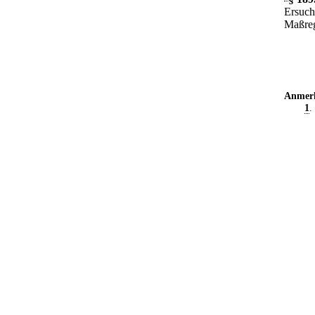
Ersuch
Maßreg
Anmer
1
.