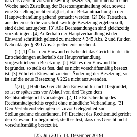
daß das Gericht vorschriftswidrig besetzt sei, nur innerhalb einer
Woche nach Zustellung der Besetzungsmitteilung oder, soweit
eine Zustellung nicht erfolgt ist, ihrer Bekanntmachung in der
Hauptverhandlung geltend gemacht werden.
[2] Die Tatsachen,
aus denen sich die vorschriftswidrige Besetzung ergeben soll,
sind dabei anzugeben.
[3] Alle Beanstandungen sind gleichzeitig
vorzubringen.
[4] Außerhalb der Hauptverhandlung ist der
Einwand schriftlich geltend zu machen; § 345 Abs. 2 und für den
Nebenkläger § 390 Abs. 2 gelten entsprechend.
(2)
[1] Über den Einwand entscheidet das Gericht in der für
Entscheidungen außerhalb der Hauptverhandlung
vorgeschriebenen Besetzung.
[2] Hält es den Einwand für
begründet, so stellt es fest, daß es nicht vorschriftsmäßig besetzt
ist.
[3] Führt ein Einwand zu einer Änderung der Besetzung, so
ist auf die neue Besetzung § 222a nicht anzuwenden.
4
(3)
[1] Hält das Gericht den Einwand für nicht begründet,
so ist er spätestens vor Ablauf von drei Tagen dem
Rechtsmittelgericht vorzulegen.
[2] Die Entscheidung des
Rechtsmittelgerichts ergeht ohne mündliche Verhandlung.
[3]
Den Verfahrensbeteiligten ist zuvor Gelegenheit zur
Stellungnahme einzuräumen.
[4] Erachtet das Rechtsmittelgericht
den Einwand für begründet, stellt es fest, dass das Gericht nicht
vorschriftsmäßig besetzt ist.
[25. Juli 2015–13. Dezember 2019]