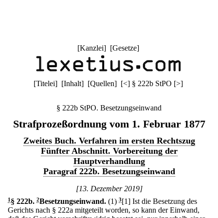
[
Kanzlei
] [
Gesetze
]
[
Titelei
] [
Inhalt
] [
Quellen
]
[
<
]
§ 222b StPO
[
>
]
§ 222b StPO. Besetzungseinwand
Strafprozeßordnung vom 1. Februar 1877
Zweites Buch. Verfahren im ersten Rechtszug
Fünfter Abschnitt. Vorbereitung der
Hauptverhandlung
Paragraf 222b. Besetzungseinwand
[13. Dezember 2019]
1
§ 222b
.
2
Besetzungseinwand.
(1)
3
[1] Ist die Besetzung des
Gerichts nach § 222a mitgeteilt worden, so kann der Einwand,