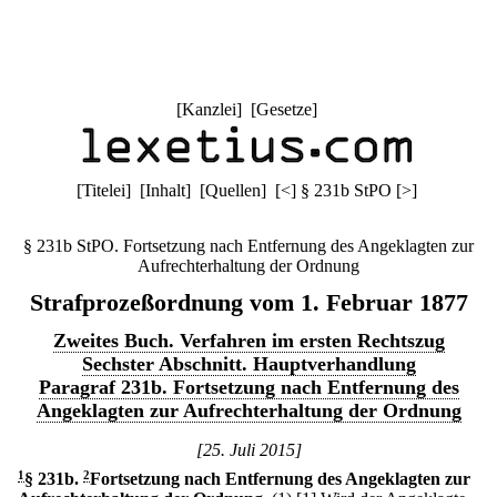
[
Kanzlei
] [
Gesetze
]
[
Titelei
] [
Inhalt
] [
Quellen
]
[
<
]
§ 231b StPO
[
>
]
§ 231b StPO. Fortsetzung nach Entfernung des Angeklagten zur
Aufrechterhaltung der Ordnung
Strafprozeßordnung vom 1. Februar 1877
Zweites Buch. Verfahren im ersten Rechtszug
Sechster Abschnitt. Hauptverhandlung
Paragraf 231b. Fortsetzung nach Entfernung des
Angeklagten zur Aufrechterhaltung der Ordnung
[25. Juli 2015]
1
§ 231b
.
2
Fortsetzung nach Entfernung des Angeklagten zur