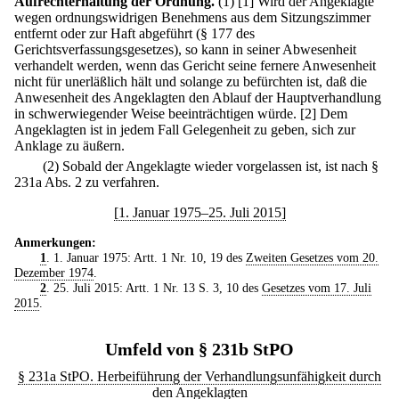
Aufrechterhaltung der Ordnung.
(1)
[1] Wird der Angeklagte
wegen ordnungswidrigen Benehmens aus dem Sitzungszimmer
entfernt oder zur Haft abgeführt (§ 177 des
Gerichtsverfassungsgesetzes), so kann in seiner Abwesenheit
verhandelt werden, wenn das Gericht seine fernere Anwesenheit
nicht für unerläßlich hält und solange zu befürchten ist, daß die
Anwesenheit des Angeklagten den Ablauf der Hauptverhandlung
in schwerwiegender Weise beeinträchtigen würde.
[2] Dem
Angeklagten ist in jedem Fall Gelegenheit zu geben, sich zur
Anklage zu äußern.
(2) Sobald der Angeklagte wieder vorgelassen ist, ist nach §
231a Abs. 2 zu verfahren.
[1. Januar 1975–25. Juli 2015]
Anmerkungen:
1
. 1. Januar 1975: Artt. 1 Nr. 10, 19 des
Zweiten Gesetzes vom 20.
Dezember 1974
.
2
. 25. Juli 2015: Artt. 1 Nr. 13 S. 3, 10 des
Gesetzes vom 17. Juli
2015
.
Umfeld von § 231b StPO
§ 231a StPO. Herbeiführung der Verhandlungsunfähigkeit durch
den Angeklagten