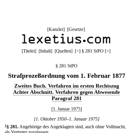
[
Kanzlei
] [
Gesetze
]
[
Titelei
] [
Inhalt
] [
Quellen
]
[
<
]
§ 281 StPO
[
>
]
§ 281 StPO
Strafprozeßordnung vom 1. Februar 1877
Zweites Buch. Verfahren im ersten Rechtszug
Achter Abschnitt. Verfahren gegen Abwesende
Paragraf 281
[1. Januar 1975]
[1. Oktober 1950–1. Januar 1975]
1
§ 281
.
Angehörige des Angeklagten sind, auch ohne Vollmacht,
als Vertreter zuzulassen.