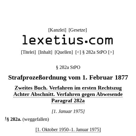
[
Kanzlei
] [
Gesetze
]
[
Titelei
] [
Inhalt
] [
Quellen
]
[
<
]
§ 282a StPO
[
>
]
§ 282a StPO
Strafprozeßordnung vom 1. Februar 1877
Zweites Buch. Verfahren im ersten Rechtszug
Achter Abschnitt. Verfahren gegen Abwesende
Paragraf 282a
[1. Januar 1975]
1
§ 282a
.
(weggefallen)
[1. Oktober 1950–1. Januar 1975]