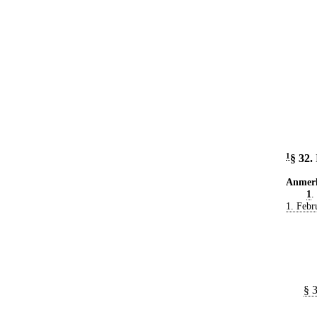
1
§ 32
.
Anmer
1
.
1. Febr
§ 