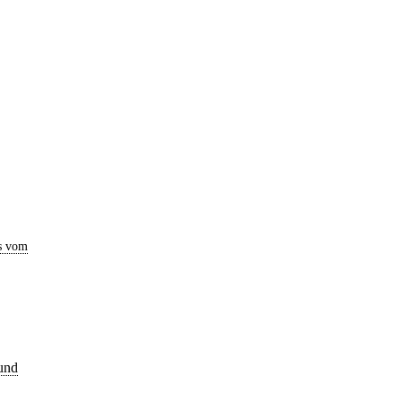
s vom
und