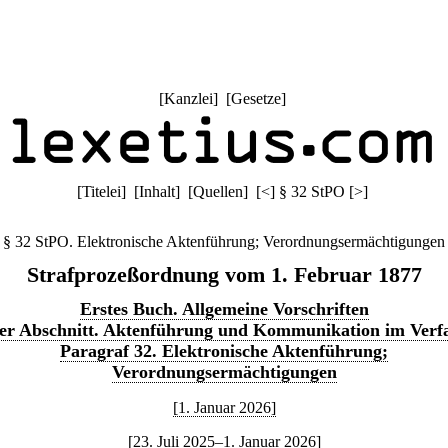
[
Kanzlei
] [
Gesetze
]
[
Titelei
] [
Inhalt
] [
Quellen
]
[
<
]
§ 32 StPO
[
>
]
§ 32 StPO. Elektronische Aktenführung; Verordnungsermächtigungen
Strafprozeßordnung vom 1. Februar 1877
Erstes Buch. Allgemeine Vorschriften
ter Abschnitt. Aktenführung und Kommunikation im Verf
Paragraf 32. Elektronische Aktenführung;
Verordnungsermächtigungen
[1. Januar 2026]
[23. Juli 2025–1. Januar 2026]