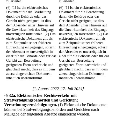
zu erteilen.
zu erteilen.
(6) [1] Ist ein elektronisches
(6) [1] Ist ein elektronisches
Dokument für die Bearbeitung
Dokument für die Bearbeitung
durch die Behörde oder das
durch die Behörde oder das
Gericht nicht geeignet, ist dies
Gericht nicht geeignet, ist dies
dem Absender unter Hinweis auf
dem Absender unter Hinweis auf
die Unwirksamkeit des Eingangs
die Unwirksamkeit des Eingangs
unverzüglich mitzuteilen. [2] Das
unverzüglich mitzuteilen. [2] Das
elektronische Dokument gilt als
elektronische Dokument gilt als
zum Zeitpunkt seiner früheren
zum Zeitpunkt seiner früheren
Einreichung eingegangen, sofern
Einreichung eingegangen, sofern
der Absender es unverzüglich in
der Absender es unverzüglich in
einer für die Behörde oder für das
einer für die Behörde oder für das
Gericht zur Bearbeitung
Gericht zur Bearbeitung
geeigneten Form nachreicht und
geeigneten Form nachreicht und
glaubhaft macht, dass es mit dem
glaubhaft macht, dass es mit dem
zuerst eingereichten Dokument
zuerst eingereichten Dokument
inhaltlich übereinstimmt.
inhaltlich übereinstimmt.
[1. August 2022–17. Juli 2024]
1
§ 32a
.
Elektronischer Rechtsverkehr mit
Strafverfolgungsbehörden und Gerichten;
Verordnungsermächtigungen.
(1) Elektronische Dokumente
können bei Strafverfolgungsbehörden und Gerichten nach
Maßgabe der folgenden Absätze eingereicht werden.