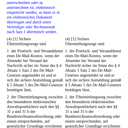
unterschreiben oder zu
unterzeichnen ist, elektronisch
eingereicht werden, so kann es in
ein elektronisches Dokument
übertragen und durch einen
Verteidiger oder Rechtsanwalt
nach Satz 1 übermittelt werden.
(4) [1] Sichere
(4) [1] Sichere
Übermittlungswege sind
Übermittlungswege sind
1. der Postfach- und Versanddienst
1. der Postfach- und Versanddienst
eines De-Mail-Kontos, wenn der
eines De-Mail-Kontos, wenn der
Absender bei Versand der
Absender bei Versand der
Nachricht sicher im Sinne des § 4
Nachricht sicher im Sinne des § 4
Absatz 1 Satz 2 des De-Mail-
Absatz 1 Satz 2 des De-Mail-
Gesetzes angemeldet ist und er
Gesetzes angemeldet ist und er
sich die sichere Anmeldung gemäß
sich die sichere Anmeldung gemäß
§ 5 Absatz 5 des De-Mail-Gesetzes
§ 5 Absatz 5 des De-Mail-Gesetzes
bestätigen lässt,
bestätigen lässt,
2. der Übermittlungsweg zwischen
2. der Übermittlungsweg zwischen
den besonderen elektronischen
den besonderen elektronischen
Anwaltspostfächern nach den §§
Anwaltspostfächern nach den §§
31 a und 31 b der
31 a und 31 b der
Bundesrechtsanwaltsordnung oder
Bundesrechtsanwaltsordnung oder
einem entsprechenden, auf
einem entsprechenden, auf
gesetzlicher Grundlage errichteten
gesetzlicher Grundlage errichteten