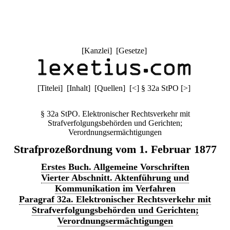
[
Kanzlei
] [
Gesetze
]
[
Titelei
] [
Inhalt
] [
Quellen
]
[
<
]
§ 32a StPO
[
>
]
§ 32a StPO. Elektronischer Rechtsverkehr mit
Strafverfolgungsbehörden und Gerichten;
Verordnungsermächtigungen
Strafprozeßordnung vom 1. Februar 1877
Erstes Buch. Allgemeine Vorschriften
Vierter Abschnitt. Aktenführung und
Kommunikation im Verfahren
Paragraf 32a. Elektronischer Rechtsverkehr mit
Strafverfolgungsbehörden und Gerichten;
Verordnungsermächtigungen