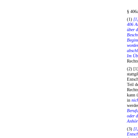
§ 406
(1)
[1
406 Ab
über d
Beschw
Beginn
worde
abschl
Im Übr
Rechts
(2) [1
stattg
Entsch
Teil d
Rechts
kann ü
in
nic
werde
Berufu
oder d
Anhöru
(3)
[1
Entsch