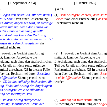
[1. September 2004]
[1. Januar 1975]
a
§ 406a
] Gegen den Beschluss, mit dem nach §
(1)
Dem Antragsteller steht, auch sowe
s. 5 Satz 2
von einer Entscheidung
Gericht
von einer Entscheidung
absieh
en Antrag abgesehen wird, ist sofortige
Rechtsmittel nicht zu.
erde zulässig, wenn der Antrag vor
 der Hauptverhandlung gestellt
n und solange keine den Rechtszug
ießende Entscheidung ergangen ist. [2]
igen steht dem Antragsteller
ein
mittel nicht zu.
] Soweit das Gericht dem Antrag
(2) [1] Soweit das Gericht dem Antrag
ibt, kann der Angeklagte die
stattgibt, kann der Angeklagte die
eidung auch ohne den strafrechtlichen
Entscheidung auch ohne den strafrecht
es Urteils mit dem sonst zulässigen
Teil des Urteils mit dem sonst zulässig
mittel anfechten. [2] In diesem Falle
Rechtsmittel anfechten. [2] In diesem 
ber das Rechtsmittel durch
Beschluss
kann über das Rechtsmittel durch
Besc
htöffentlicher
Sitzung entschieden
in
nicht öffentlicher
Sitzung entschied
n.
[3] Ist das zulässige Rechtsmittel die
werden.
ng, findet auf Antrag des Angeklagten
es Antragstellers eine mündliche
ng der Beteiligten statt.
] Die dem Antrag stattgebende
(3)
Wird auf ein Rechtsmittel
unter
eidung ist aufzuheben, wenn der
Aufhebung der Verurteilung der
Angek