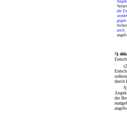
Angek
Verur
die En
worden
gegen
Siche
auch,
angefo
1
§ 406
Entsche
(
Entsch
zuläss
durch 
2
Angekl
der Be
stattg
angefoc