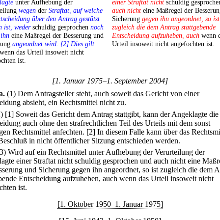
lagte
unter Aufhebung der
einer Straftat nicht
schuldig gesproch
teilung
wegen
der
Straftat, auf welche
auch nicht
eine Maßregel der Besseru
tscheidung über den Antrag gestützt
Sicherung
gegen ihn angeordnet, so ist
 ist, weder
schuldig gesprochen
noch
zugleich die dem Antrag stattgebende
 ihn
eine Maßregel der Besserung und
Entscheidung aufzuheben, auch
wenn d
rung
angeordnet wird. [2] Dies gilt
Urteil insoweit nicht angefochten ist.
wenn das Urteil insoweit nicht
chten ist.
[1. Januar 1975–1. September 2004]
a
.
(1) Dem Antragsteller steht, auch soweit das Gericht von einer
idung absieht, ein Rechtsmittel nicht zu.
2)
[1] Soweit das Gericht dem Antrag stattgibt, kann der Angeklagte die
eidung auch ohne den strafrechtlichen Teil des Urteils mit dem sonst
igen Rechtsmittel anfechten.
[2] In diesem Falle kann über das Rechtsmi
Beschluß in nicht öffentlicher Sitzung entschieden werden.
(3) Wird auf ein Rechtsmittel unter Aufhebung der Verurteilung der
agte einer Straftat nicht schuldig gesprochen und auch nicht eine Maßr
sserung und Sicherung gegen ihn angeordnet, so ist zugleich die dem A
ebende Entscheidung aufzuheben, auch wenn das Urteil insoweit nicht
hten ist.
[1. Oktober 1950–1. Januar 1975]