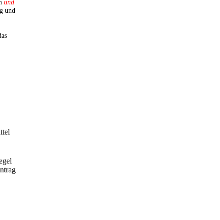
en
und
ng und
as
ttel
egel
ntrag