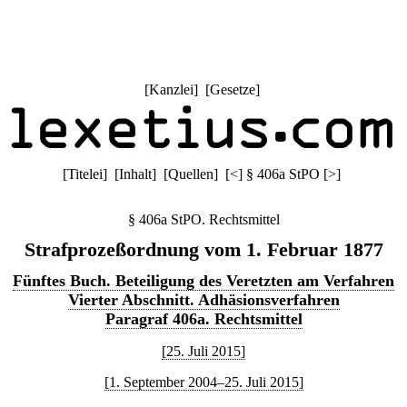
[
Kanzlei
] [
Gesetze
]
[
Titelei
] [
Inhalt
] [
Quellen
]
[
<
]
§ 406a StPO
[
>
]
§ 406a StPO. Rechtsmittel
Strafprozeßordnung vom 1. Februar 1877
Fünftes Buch. Beteiligung des Veretzten am Verfahren
Vierter Abschnitt. Adhäsionsverfahren
Paragraf 406a. Rechtsmittel
[25. Juli 2015]
[1. September 2004–25. Juli 2015]