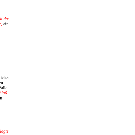
it das
t,
ein
lichen
en
Falle
hluß
en
lagte