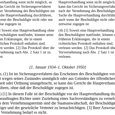
erhandlung sonst nicht möglich, so
Hauptverhandlung sonst nicht möglich
as Gericht im Sicherungsverfahren
kann das Gericht im Sicherungsverfah
der Vernehmung des Beschuldigten zur
nach der Vernehmung des Beschuldigte
 die Hauptverhandlung durchführen,
Sache die Hauptverhandlung durchfüh
enn der Beschuldigte nicht oder nur
auch wenn der Beschuldigte nicht oder
ise zugegen ist.
zeitweise zugegen ist.
1] Soweit eine Hauptverhandlung ohne
(4) [1] Soweit eine Hauptverhandlung
schuldigten stattfindet, können seine
den Beschuldigten stattfindet, können 
en Erklärungen, die in einem
früheren Erklärungen, die in einem
rlichen Protokoll enthalten sind,
richterlichen Protokoll enthalten sind,
en werden. [2] Das Protokoll über die
verlesen werden. [2] Das Protokoll übe
nehmung nach Abs. 2 Satz 1 ist zu
Vorvernehmung nach Abs. 2 Satz 1 ist
en.
verlesen.
[1. Januar 1934–1. Oktober 1950]
c
.
(1) Ist im Sicherungsverfahren das Erscheinen des Beschuldigten vor
t wegen seines Zustandes unmöglich oder aus Gründen der öffentliche
heit oder Ordnung unangebracht, so kann das Gericht die Hauptverhan
ühren, ohne daß der Beschuldigte zugegen ist.
2)
[1] In diesem Falle ist der Beschuldigte vor der Hauptverhandlung du
beauftragten Richter unter Zuziehung eines Sachverständigen zu verne
n dem Vernehmungstermin sind die Staatsanwaltschaft, der Beschuldigt
iger und der gesetzliche Vertreter zu benachrichtigen.
[3] Ihrer Anwese
r Vernehmung bedarf es nicht.