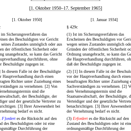
[1. Oktober 1950–17. September 1965]
[1. Oktober 1950]
[1. Januar 1934]
c
§ 429c
t im Sicherungsverfahren das
(1) Ist im Sicherungsverfahren das
inen des Beschuldigten vor Gericht
Erscheinen des Beschuldigten vor Geri
 seines Zustandes unmöglich oder aus
wegen seines Zustandes unmöglich ode
n der öffentlichen Sicherheit oder
Gründen der öffentlichen Sicherheit o
ng unangebracht, so kann das Gericht
Ordnung unangebracht, so kann das Ge
auptverhandlung durchführen, ohne
die Hauptverhandlung durchführen, o
r Beschuldigte zugegen ist.
daß der Beschuldigte zugegen ist.
] In diesem Falle ist der Beschuldigte
(2) [1] In diesem Falle ist der Beschul
er Hauptverhandlung durch einen
vor der Hauptverhandlung durch einen
ragten Richter unter Zuziehung eines
beauftragten Richter unter Zuziehung 
erständigen zu vernehmen. [2] Von
Sachverständigen zu vernehmen. [2] V
ernehmungstermin sind die
dem Vernehmungstermin sind die
anwaltschaft, der Beschuldigte, der
Staatsanwaltschaft, der Beschuldigte, d
diger und der gesetzliche Vertreter zu
Verteidiger und der gesetzliche Vertret
richtigen. [3] Ihrer Anwesenheit bei
benachrichtigen. [3] Ihrer Anwesenheit
rnehmung bedarf es nicht.
der Vernehmung bedarf es nicht.
 F]ordert
es die Rücksicht auf den
(3)
Erfordert
es die Rücksicht auf den
d des Beschuldigten oder ist eine
Zustand des Beschuldigten oder ist ein
ngsmäßige Durchführung der
ordnungsmäßige Durchführung der