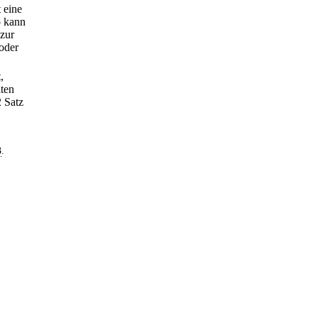
 eine
o kann
zur
oder
,
lten
 Satz
3
.