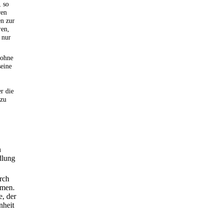
, so
ren
n zur
ren,
 nur
 ohne
seine
r die
 zu
n
dlung
rch
hmen.
e, der
nheit