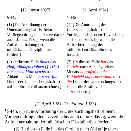
[13. Januar 1927]
[1. April 1924]
§ 445
§ 445
(1) [Die Anordnung der
(1) [Die Anordnung der
Untersuchungshaft ist beim
Untersuchungshaft ist beim
Vorliegen dringenden Tatverdachts
Vorliegen dringenden Tatverdachts
auch dann zulässig, wenn die
auch dann zulässig, wenn die
Aufrechterhaltung der
Aufrechterhaltung der
militärischen Disziplin dies
militärischen Disziplin dies
fordert.]
fordert.]
(2)
In
diesem Falle
findet
das
(2)
[In
diesem Falle
hat
das
Haftprüfungsverfahren (§ 115a)
Gericht
nach Ablauf
je
eines
zum ersten Male bereits
nach
Monats
zu prüfen, ob der
Ablauf eines Monats
statt; [die
Haftbefehl aufrechtzuerhalten ist;
Dauer der Untersuchungshaft ist
die
Dauer der Untersuchungshaft
auf die Strafe voll anzurechnen.]
ist auf die Strafe voll
anzurechnen.]
[1. April 1924–13. Januar 1927]
1
§ 445
.
(1) [Die Anordnung der Untersuchungshaft ist beim
Vorliegen dringenden Tatverdachts auch dann zulässig, wenn die
Aufrechterhaltung der militärischen Disziplin dies fordert.]
(2) [In diesem Falle hat das Gericht nach Ablauf je eines