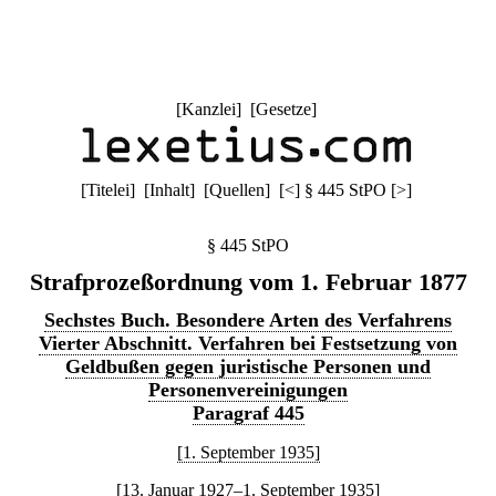
[
Kanzlei
] [
Gesetze
]
[
Titelei
] [
Inhalt
] [
Quellen
]
[
<
]
§ 445 StPO
[
>
]
§ 445 StPO
Strafprozeßordnung vom 1. Februar 1877
Sechstes Buch. Besondere Arten des Verfahrens
Vierter Abschnitt. Verfahren bei Festsetzung von
Geldbußen gegen juristische Personen und
Personenvereinigungen
Paragraf 445
[1. September 1935]
[13. Januar 1927–1. September 1935]