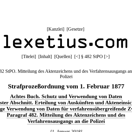
[
Kanzlei
] [
Gesetze
]
[
Titelei
] [
Inhalt
] [
Quellen
]
[
<
]
§ 482 StPO
[
>
]
82 StPO. Mitteilung des Aktenzeichens und des Verfahrensausgangs an
Polizei
Strafprozeßordnung vom 1. Februar 1877
Achtes Buch. Schutz und Verwendung von Daten
ster Abschnitt. Erteilung von Auskünften und Akteneinsic
ige Verwendung von Daten für verfahrensübergreifende 
Paragraf 482. Mitteilung des Aktenzeichens und des
Verfahrensausgangs an die Polizei
[1. Januar 2018]