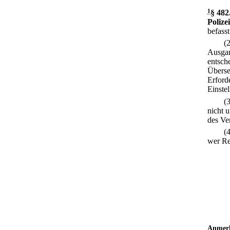
1
§ 482
Polizei
befasst
(
Ausgan
entsch
Überse
Erford
Einste
(
nicht 
des Ve
(
wer Rec
Anmer