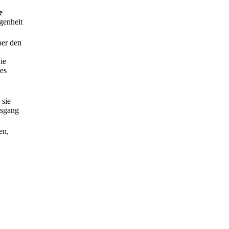
e
egenheit
ber den
ie
des
 sie
usgang
en,