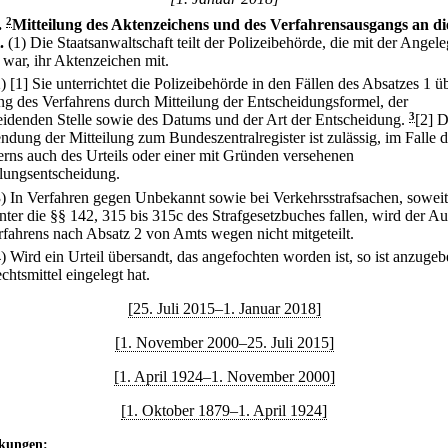
.
2
Mitteilung des Aktenzeichens und des Verfahrensausgangs an di
.
(1) Die Staatsanwaltschaft teilt der Polizeibehörde, die mit der Angel
 war, ihr Aktenzeichen mit.
2)
[1] Sie unterrichtet die Polizeibehörde in den Fällen des Absatzes 1 ü
g des Verfahrens durch Mitteilung der Entscheidungsformel, der
eidenden Stelle sowie des Datums und der Art der Entscheidung.
3
[2] D
ndung der Mitteilung zum Bundeszentralregister ist zulässig, im Falle 
erns auch des Urteils oder einer mit Gründen versehenen
llungsentscheidung.
3) In Verfahren gegen Unbekannt sowie bei Verkehrsstrafsachen, soweit
unter die §§ 142, 315 bis 315c des Strafgesetzbuches fallen, wird der A
rfahrens nach Absatz 2 von Amts wegen nicht mitgeteilt.
4) Wird ein Urteil übersandt, das angefochten worden ist, so ist anzugeb
htsmittel eingelegt hat.
[25. Juli 2015–1. Januar 2018]
[1. November 2000–25. Juli 2015]
[1. April 1924–1. November 2000]
[1. Oktober 1879–1. April 1924]
kungen: