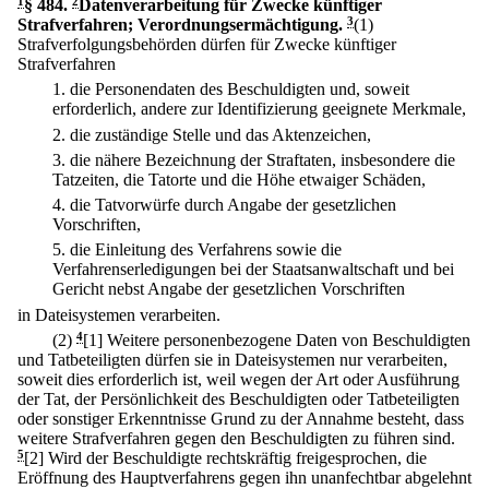
1
§ 484
.
2
Datenverarbeitung für Zwecke künftiger
Strafverfahren; Verordnungsermächtigung.
3
(1)
Strafverfolgungsbehörden dürfen für Zwecke künftiger
Strafverfahren
1.
die Personendaten des Beschuldigten und, soweit
erforderlich, andere zur Identifizierung geeignete Merkmale,
2.
die zuständige Stelle und das Aktenzeichen,
3.
die nähere Bezeichnung der Straftaten, insbesondere die
Tatzeiten, die Tatorte und die Höhe etwaiger Schäden,
4.
die Tatvorwürfe durch Angabe der gesetzlichen
Vorschriften,
5.
die Einleitung des Verfahrens sowie die
Verfahrenserledigungen bei der Staatsanwaltschaft und bei
Gericht nebst Angabe der gesetzlichen Vorschriften
in Dateisystemen verarbeiten.
(2)
4
[1] Weitere personenbezogene Daten von Beschuldigten
und Tatbeteiligten dürfen sie in Dateisystemen nur verarbeiten,
soweit dies erforderlich ist, weil wegen der Art oder Ausführung
der Tat, der Persönlichkeit des Beschuldigten oder Tatbeteiligten
oder sonstiger Erkenntnisse Grund zu der Annahme besteht, dass
weitere Strafverfahren gegen den Beschuldigten zu führen sind.
5
[2] Wird der Beschuldigte rechtskräftig freigesprochen, die
Eröffnung des Hauptverfahrens gegen ihn unanfechtbar abgelehnt