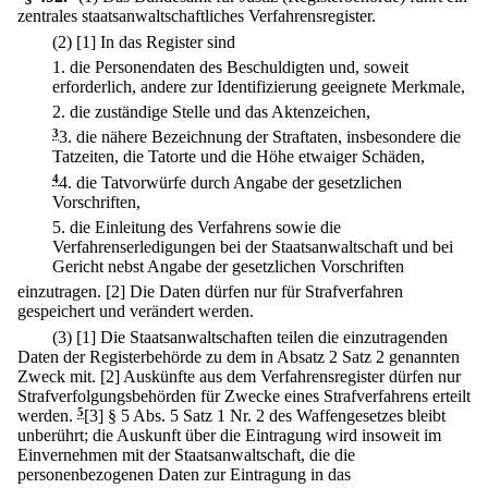
zentrales staatsanwaltschaftliches Verfahrensregister.
(2)
[1] In das Register sind
1.
die Personendaten des Beschuldigten und, soweit
erforderlich, andere zur Identifizierung geeignete Merkmale,
2.
die zuständige Stelle und das Aktenzeichen,
3
3.
die nähere Bezeichnung der Straftaten, insbesondere die
Tatzeiten, die Tatorte und die Höhe etwaiger Schäden,
4
4.
die Tatvorwürfe durch Angabe der gesetzlichen
Vorschriften,
5.
die Einleitung des Verfahrens sowie die
Verfahrenserledigungen bei der Staatsanwaltschaft und bei
Gericht nebst Angabe der gesetzlichen Vorschriften
einzutragen.
[2] Die Daten dürfen nur für Strafverfahren
gespeichert und verändert werden.
(3)
[1] Die Staatsanwaltschaften teilen die einzutragenden
Daten der Registerbehörde zu dem in Absatz 2 Satz 2 genannten
Zweck mit.
[2] Auskünfte aus dem Verfahrensregister dürfen nur
Strafverfolgungsbehörden für Zwecke eines Strafverfahrens erteilt
werden.
5
[3] § 5 Abs. 5 Satz 1 Nr. 2 des Waffengesetzes bleibt
unberührt; die Auskunft über die Eintragung wird insoweit im
Einvernehmen mit der Staatsanwaltschaft, die die
personenbezogenen Daten zur Eintragung in das