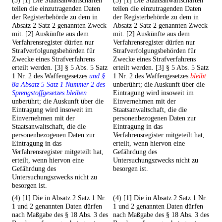
(3) [1] Die Staatsanwaltschaften
(3) [1] Die Staatsanwaltschaften
teilen die einzutragenden Daten
teilen die einzutragenden Daten
der Registerbehörde zu dem in
der Registerbehörde zu dem in
Absatz 2 Satz 2 genannten Zweck
Absatz 2 Satz 2 genannten Zweck
mit. [2] Auskünfte aus dem
mit. [2] Auskünfte aus dem
Verfahrensregister dürfen nur
Verfahrensregister dürfen nur
Strafverfolgungsbehörden für
Strafverfolgungsbehörden für
Zwecke eines Strafverfahrens
Zwecke eines Strafverfahrens
erteilt werden. [3] § 5 Abs. 5 Satz
erteilt werden. [3] § 5 Abs. 5 Satz
1 Nr. 2 des Waffengesetzes
und §
1 Nr. 2 des Waffengesetzes
bleibt
8a Absatz 5 Satz 1 Nummer 2 des
unberührt; die Auskunft über die
Sprengstoffgesetzes bleiben
Eintragung wird insoweit im
unberührt; die Auskunft über die
Einvernehmen mit der
Eintragung wird insoweit im
Staatsanwaltschaft, die die
Einvernehmen mit der
personenbezogenen Daten zur
Staatsanwaltschaft, die die
Eintragung in das
personenbezogenen Daten zur
Verfahrensregister mitgeteilt hat,
Eintragung in das
erteilt, wenn hiervon eine
Verfahrensregister mitgeteilt hat,
Gefährdung des
erteilt, wenn hiervon eine
Untersuchungszwecks nicht zu
Gefährdung des
besorgen ist.
Untersuchungszwecks nicht zu
besorgen ist.
(4) [1] Die in Absatz 2 Satz 1 Nr.
(4) [1] Die in Absatz 2 Satz 1 Nr.
1 und 2 genannten Daten dürfen
1 und 2 genannten Daten dürfen
nach Maßgabe des § 18 Abs. 3 des
nach Maßgabe des § 18 Abs. 3 des