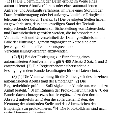
3
(1)
[1] Die Übermittlung der Daten erfolgt im Wege eines
automatisierten Abrufverfahrens oder eines automatisierten
Anfrage- und Auskunftsverfahrens, im Falle einer Störung der
Datenfernübertragung oder bei außergewöhnlicher Dringlichkeit
telefonisch oder durch Telefax.
[2] Die beteiligten Stellen haben
zu gewährleisten, dass dem jeweiligen Stand der Technik
entsprechende Maßnahmen zur Sicherstellung von Datenschutz
und Datensicherheit getroffen werden, die insbesondere die
Vertraulichkeit und Unversehrtheit der Daten gewährleisten; im
Falle der Nutzung allgemein zugänglicher Netze sind dem
jeweiligen Stand der Technik entsprechende
Verschlüsselungsverfahren anzuwenden.
(2)
4
[1] Bei der Festlegung zur Einrichtung eines
automatisierten Abrufverfahrens gilt § 488 Absatz 2 Satz 1 und 2
entsprechend.
[2] Die Registerbehörde übersendet die
Festlegungen dem Bundesbeauftragten für den Datenschutz.
(3)
[1] Die Verantwortung für die Zulässigkeit des einzelnen
automatisierten Abrufs trägt der Empfänger.
[2] Die
Registerbehörde prüft die Zulässigkeit der Abrufe nur, wenn dazu
Anlaß besteht.
5
[3] Im Rahmen der Protokollierung nach § 76 des
Bundesdatenschutzgesetzes hat sie ergänzend zu den dort in
Absatz 2 aufgeführten Daten die abgerufenen Daten, die
Kennung der abrufenden Stelle und das Aktenzeichen des
Empfängers zu protokollieren.
6
[4] Die Protokolldaten sind nach
sechs Monaten zu löschen.