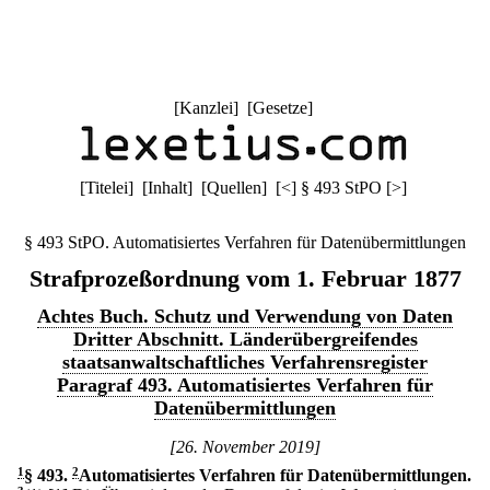
[
Kanzlei
] [
Gesetze
]
[
Titelei
] [
Inhalt
] [
Quellen
]
[
<
]
§ 493 StPO
[
>
]
§ 493 StPO. Automatisiertes Verfahren für Datenübermittlungen
Strafprozeßordnung vom 1. Februar 1877
Achtes Buch. Schutz und Verwendung von Daten
Dritter Abschnitt. Länderübergreifendes
staatsanwaltschaftliches Verfahrensregister
Paragraf 493. Automatisiertes Verfahren für
Datenübermittlungen
[26. November 2019]
1
§ 493
.
2
Automatisiertes Verfahren für Datenübermittlungen.