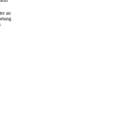
 dem
ter an
ortung
s