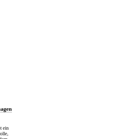
sagen
t ein
olle,