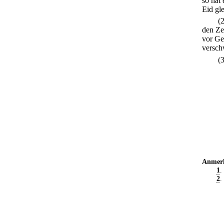
so hat
Eid gle
(
den Ze
vor Ge
versch
(
Anmer
1
.
2
.