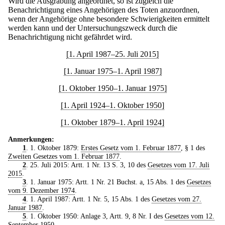
Wird die Ausgrabung angeordnet, so ist zugleich die
Benachrichtigung eines Angehörigen des Toten anzuordnen,
wenn der Angehörige ohne besondere Schwierigkeiten ermittelt
werden kann und der Untersuchungszweck durch die
Benachrichtigung nicht gefährdet wird.
[1. April 1987–25. Juli 2015]
[1. Januar 1975–1. April 1987]
[1. Oktober 1950–1. Januar 1975]
[1. April 1924–1. Oktober 1950]
[1. Oktober 1879–1. April 1924]
Anmerkungen:
1
. 1. Oktober 1879:
Erstes Gesetz vom 1. Februar 1877
, § 1 des
Zweiten Gesetzes vom 1. Februar 1877
.
2
. 25. Juli 2015: Artt. 1 Nr. 13 S. 3, 10 des
Gesetzes vom 17. Juli
2015
.
3
. 1. Januar 1975: Artt. 1 Nr. 21 Buchst. a, 15 Abs. 1 des
Gesetzes
vom 9. Dezember 1974
.
4
. 1. April 1987: Artt. 1 Nr. 5, 15 Abs. 1 des
Gesetzes vom 27.
Januar 1987
.
5
. 1. Oktober 1950: Anlage 3, Artt. 9, 8 Nr. I des
Gesetzes vom 12.
September 1950
.