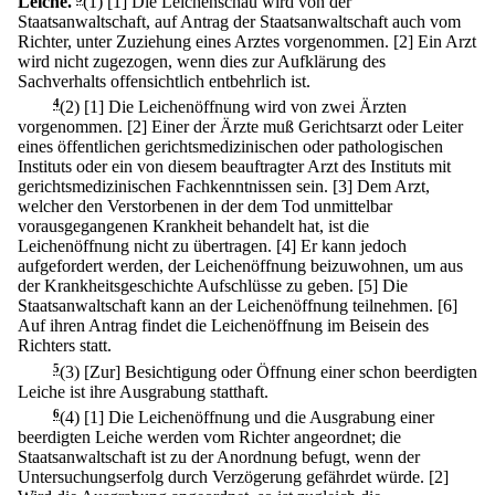
Leiche.
(1)
[1] Die Leichenschau wird von der
Staatsanwaltschaft, auf Antrag der Staatsanwaltschaft auch vom
Richter, unter Zuziehung eines Arztes vorgenommen.
[2] Ein Arzt
wird nicht zugezogen, wenn dies zur Aufklärung des
Sachverhalts offensichtlich entbehrlich ist.
4
(2)
[1] Die Leichenöffnung wird von zwei Ärzten
vorgenommen.
[2] Einer der Ärzte muß Gerichtsarzt oder Leiter
eines öffentlichen gerichtsmedizinischen oder pathologischen
Instituts oder ein von diesem beauftragter Arzt des Instituts mit
gerichtsmedizinischen Fachkenntnissen sein.
[3] Dem Arzt,
welcher den Verstorbenen in der dem Tod unmittelbar
vorausgegangenen Krankheit behandelt hat, ist die
Leichenöffnung nicht zu übertragen.
[4] Er kann jedoch
aufgefordert werden, der Leichenöffnung beizuwohnen, um aus
der Krankheitsgeschichte Aufschlüsse zu geben.
[5] Die
Staatsanwaltschaft kann an der Leichenöffnung teilnehmen.
[6]
Auf ihren Antrag findet die Leichenöffnung im Beisein des
Richters statt.
5
(3) [Zur] Besichtigung oder Öffnung einer schon beerdigten
Leiche ist ihre Ausgrabung statthaft.
6
(4)
[1] Die Leichenöffnung und die Ausgrabung einer
beerdigten Leiche werden vom Richter angeordnet; die
Staatsanwaltschaft ist zu der Anordnung befugt, wenn der
Untersuchungserfolg durch Verzögerung gefährdet würde.
[2]