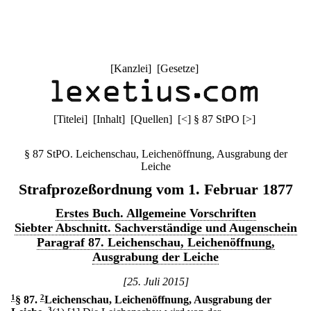
[
Kanzlei
] [
Gesetze
]
[
Titelei
] [
Inhalt
] [
Quellen
]
[
<
]
§ 87 StPO
[
>
]
§ 87 StPO. Leichenschau, Leichenöffnung, Ausgrabung der
Leiche
Strafprozeßordnung vom 1. Februar 1877
Erstes Buch. Allgemeine Vorschriften
Siebter Abschnitt. Sachverständige und Augenschein
Paragraf 87. Leichenschau, Leichenöffnung,
Ausgrabung der Leiche
[25. Juli 2015]
1
§ 87
.
2
Leichenschau, Leichenöffnung, Ausgrabung der
3