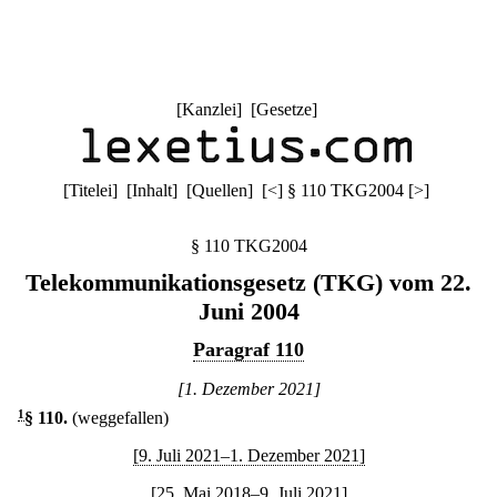
[
Kanzlei
] [
Gesetze
]
[
Titelei
] [
Inhalt
] [
Quellen
]
[
<
]
§ 110 TKG2004
[
>
]
§ 110 TKG2004
Telekommunikationsgesetz (TKG) vom 22.
Juni 2004
Paragraf 110
[1. Dezember 2021]
1
§ 110
.
(weggefallen)
[9. Juli 2021–1. Dezember 2021]
[25. Mai 2018–9. Juli 2021]