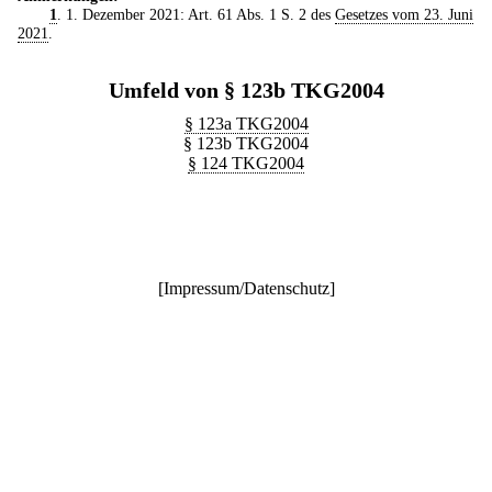
1
. 1. Dezember 2021: Art. 61 Abs. 1 S. 2 des
Gesetzes vom 23. Juni
2021
.
Umfeld von § 123b TKG2004
§ 123a TKG2004
§ 123b TKG2004
§ 124 TKG2004
[
Impressum/Datenschutz
]