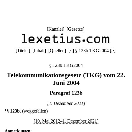
[
Kanzlei
] [
Gesetze
]
[
Titelei
] [
Inhalt
] [
Quellen
]
[
<
]
§ 123b TKG2004
[
>
]
§ 123b TKG2004
Telekommunikationsgesetz (TKG) vom 22.
Juni 2004
Paragraf 123b
[1. Dezember 2021]
1
§ 123b
.
(weggefallen)
[10. Mai 2012–1. Dezember 2021]
Anmerkungen: