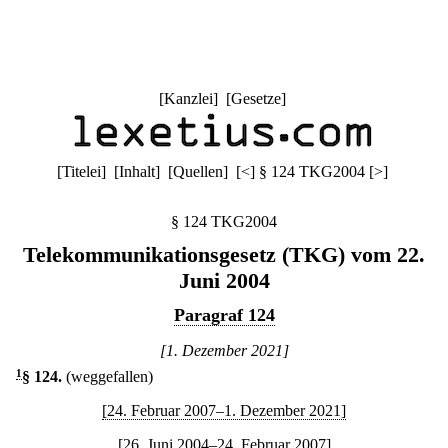
[
Kanzlei
] [
Gesetze
]
[
Titelei
] [
Inhalt
] [
Quellen
]
[
<
]
§ 124 TKG2004
[
>
]
§ 124 TKG2004
Telekommunikationsgesetz (TKG) vom 22.
Juni 2004
Paragraf 124
[1. Dezember 2021]
1
§ 124
.
(weggefallen)
[24. Februar 2007–1. Dezember 2021]
[26. Juni 2004–24. Februar 2007]