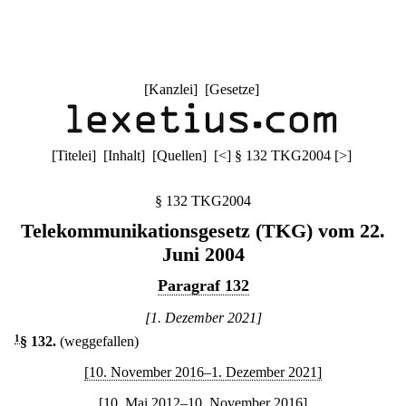
[
Kanzlei
] [
Gesetze
]
[
Titelei
] [
Inhalt
] [
Quellen
]
[
<
]
§ 132 TKG2004
[
>
]
§ 132 TKG2004
Telekommunikationsgesetz (TKG) vom 22.
Juni 2004
Paragraf 132
[1. Dezember 2021]
1
§ 132
.
(weggefallen)
[10. November 2016–1. Dezember 2021]
[10. Mai 2012–10. November 2016]