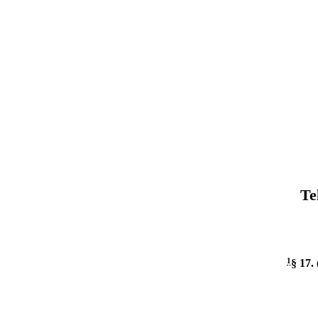
Te
1
§ 17
.