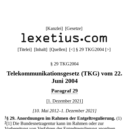
[
Kanzlei
] [
Gesetze
]
[
Titelei
] [
Inhalt
] [
Quellen
]
[
<
]
§ 29 TKG2004
[
>
]
§ 29 TKG2004
Telekommunikationsgesetz (TKG) vom 22.
Juni 2004
Paragraf 29
[1. Dezember 2021]
[10. Mai 2012–1. Dezember 2021]
1
§ 29
.
Anordnungen im Rahmen der Entgeltregulierung.
(1)
2
[1] Die Bundesnetzagentur kann im Rahmen oder zur
Vorbereitung von Verfahren der Entgeltregulierung anordnen,