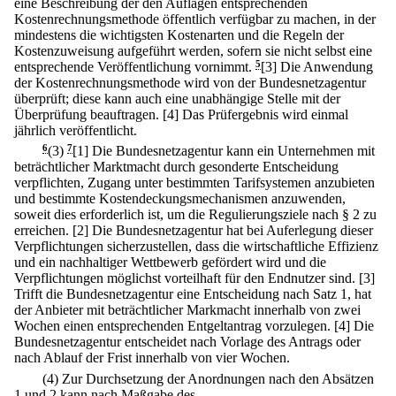
eine Beschreibung der den Auflagen entsprechenden
Kostenrechnungsmethode öffentlich verfügbar zu machen, in der
mindestens die wichtigsten Kostenarten und die Regeln der
Kostenzuweisung aufgeführt werden, sofern sie nicht selbst eine
entsprechende Veröffentlichung vornimmt.
5
[3] Die Anwendung
der Kostenrechnungsmethode wird von der Bundesnetzagentur
überprüft; diese kann auch eine unabhängige Stelle mit der
Überprüfung beauftragen.
[4] Das Prüfergebnis wird einmal
jährlich veröffentlicht.
6
(3)
7
[1] Die Bundesnetzagentur kann ein Unternehmen mit
beträchtlicher Marktmacht durch gesonderte Entscheidung
verpflichten, Zugang unter bestimmten Tarifsystemen anzubieten
und bestimmte Kostendeckungsmechanismen anzuwenden,
soweit dies erforderlich ist, um die Regulierungsziele nach § 2 zu
erreichen.
[2] Die Bundesnetzagentur hat bei Auferlegung dieser
Verpflichtungen sicherzustellen, dass die wirtschaftliche Effizienz
und ein nachhaltiger Wettbewerb gefördert wird und die
Verpflichtungen möglichst vorteilhaft für den Endnutzer sind.
[3]
Trifft die Bundesnetzagentur eine Entscheidung nach Satz 1, hat
der Anbieter mit beträchtlicher Markmacht innerhalb von zwei
Wochen einen entsprechenden Entgeltantrag vorzulegen.
[4] Die
Bundesnetzagentur entscheidet nach Vorlage des Antrags oder
nach Ablauf der Frist innerhalb von vier Wochen.
(4) Zur Durchsetzung der Anordnungen nach den Absätzen
1 und 2 kann nach Maßgabe des