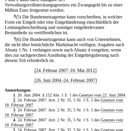
Verwaltungsvollstreckungsgesetzes ein Zwangsgeld bis zu einer
Million Euro festgesetzt werden.
8
(5) Die Bundesnetzagentur kann vorschreiben, in welcher
Form ein Entgelt oder eine Entgeltänderung einschließlich der
Leistungsbeschreibung und sonstiger entgeltrelevanter
Bestandteile zu veröffentlichen ist.
9
(6) Die Bundesnetzagentur kann auch von Unternehmen,
die nicht über beträchtliche Marktmacht verfügen, Angaben nach
Absatz 1 Nr. 1 verlangen sowie nach Absatz 4 vorgehen, wenn
dies zur sachgerechten Ausübung der Entgeltregulierung nach
diesem Teil erforderlich ist.
[24. Februar 2007–10. Mai 2012]
[26. Juni 2004–24. Februar 2007]
Anmerkungen:
1
. 26. Juni 2004: § 152 Abs. 1 S. 1 des
Gesetzes vom 22. Juni 2004
.
2
. 24. Februar 2007: Artt. 2 Nr. 35, 5 Nr. 1 S. 1 des
Gesetzes vom
18. Februar 2007
.
3
. 24. Februar 2007: Artt. 2 Nr. 35, 5 Nr. 1 S. 1 des
Gesetzes vom
18. Februar 2007
.
4
. 24. Februar 2007: Artt. 2 Nr. 35, 5 Nr. 1 S. 1 des
Gesetzes vom
18. Februar 2007
.
5
. 24. Februar 2007: Artt. 2 Nr. 35, 5 Nr. 1 S. 1 des
Gesetzes vom