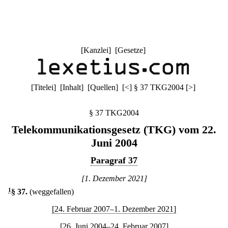
[
Kanzlei
] [
Gesetze
]
[
Titelei
] [
Inhalt
] [
Quellen
]
[
<
]
§ 37 TKG2004
[
>
]
§ 37 TKG2004
Telekommunikationsgesetz (TKG) vom 22.
Juni 2004
Paragraf 37
[1. Dezember 2021]
1
§ 37
.
(weggefallen)
[24. Februar 2007–1. Dezember 2021]
[26. Juni 2004–24. Februar 2007]