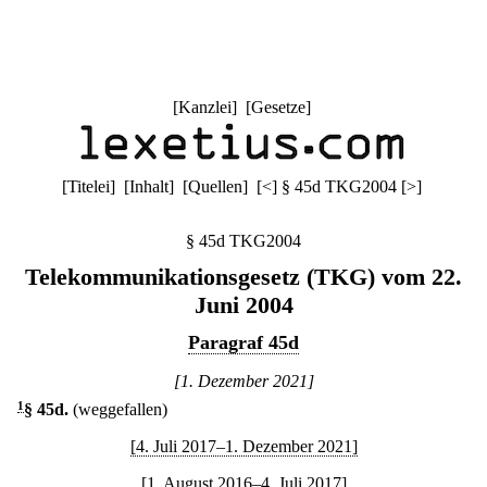
[
Kanzlei
] [
Gesetze
]
[
Titelei
] [
Inhalt
] [
Quellen
]
[
<
]
§ 45d TKG2004
[
>
]
§ 45d TKG2004
Telekommunikationsgesetz (TKG) vom 22.
Juni 2004
Paragraf 45d
[1. Dezember 2021]
1
§ 45d
.
(weggefallen)
[4. Juli 2017–1. Dezember 2021]
[1. August 2016–4. Juli 2017]