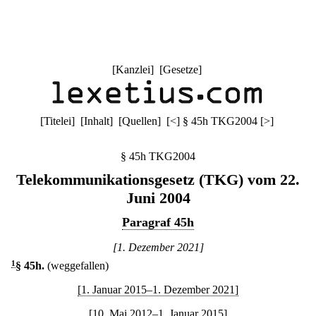
[
Kanzlei
] [
Gesetze
]
[
Titelei
] [
Inhalt
] [
Quellen
]
[
<
]
§ 45h TKG2004
[
>
]
§ 45h TKG2004
Telekommunikationsgesetz (TKG) vom 22.
Juni 2004
Paragraf 45h
[1. Dezember 2021]
1
§ 45h
.
(weggefallen)
[1. Januar 2015–1. Dezember 2021]
[10. Mai 2012–1. Januar 2015]