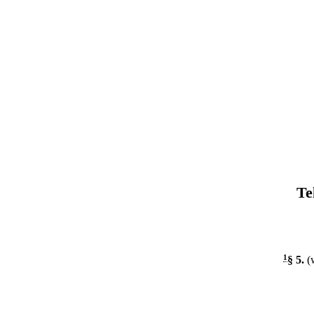
Te
1
§ 5
.
(