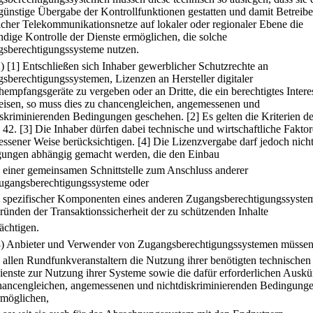
günstige Übergabe der Kontrollfunktionen gestatten und damit Betreibe
licher Telekommunikationsnetze auf lokaler oder regionaler Ebene die
ändige Kontrolle der Dienste ermöglichen, die solche
sberechtigungssysteme nutzen.
2)
[1] Entschließen sich Inhaber gewerblicher Schutzrechte an
sberechtigungssystemen, Lizenzen an Hersteller digitaler
hempfangsgeräte zu vergeben oder an Dritte, die ein berechtigtes Intere
isen, so muss dies zu chancengleichen, angemessenen und
iskriminierenden Bedingungen geschehen.
[2] Es gelten die Kriterien d
 42.
[3] Die Inhaber dürfen dabei technische und wirtschaftliche Faktor
ssener Weise berücksichtigen.
[4] Die Lizenzvergabe darf jedoch nich
ungen abhängig gemacht werden, die den Einbau
.
einer gemeinsamen Schnittstelle zum Anschluss anderer
ugangsberechtigungssysteme oder
.
spezifischer Komponenten eines anderen Zugangsberechtigungssyste
ründen der Transaktionssicherheit der zu schützenden Inhalte
ächtigen.
3) Anbieter und Verwender von Zugangsberechtigungssystemen müsse
.
allen Rundfunkveranstaltern die Nutzung ihrer benötigten technischen
ienste zur Nutzung ihrer Systeme sowie die dafür erforderlichen Auskü
hancengleichen, angemessenen und nichtdiskriminierenden Bedingung
rmöglichen,