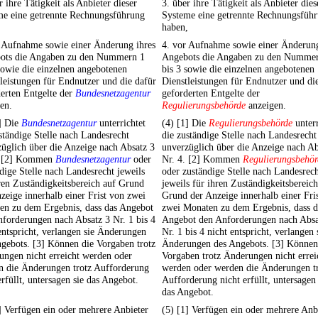
r ihre Tätigkeit als Anbieter dieser
3. über ihre Tätigkeit als Anbieter dies
me eine getrennte Rechnungsführung
Systeme eine getrennte Rechnungsfüh
,
haben,
r Aufnahme sowie einer Änderung ihres
4. vor Aufnahme sowie einer Änderung
ots die Angaben zu den Nummern 1
Angebots die Angaben zu den Numme
sowie die einzelnen angebotenen
bis 3 sowie die einzelnen angebotenen
leistungen für Endnutzer und die dafür
Dienstleistungen für Endnutzer und di
erten Entgelte der
Bundesnetzagentur
geforderten Entgelte der
en.
Regulierungsbehörde
anzeigen.
] Die
Bundesnetzagentur
unterrichtet
(4) [1] Die
Regulierungsbehörde
unterr
ständige Stelle nach Landesrecht
die zuständige Stelle nach Landesrecht
üglich über die Anzeige nach Absatz 3
unverzüglich über die Anzeige nach Ab
. [2] Kommen
Bundesnetzagentur
oder
Nr. 4. [2] Kommen
Regulierungsbehör
dige Stelle nach Landesrecht jeweils
oder zuständige Stelle nach Landesrec
ren Zuständigkeitsbereich auf Grund
jeweils für ihren Zuständigkeitsbereich
zeige innerhalb einer Frist von zwei
Grund der Anzeige innerhalb einer Fri
en zu dem Ergebnis, dass das Angebot
zwei Monaten zu dem Ergebnis, dass d
forderungen nach Absatz 3 Nr. 1 bis 4
Angebot den Anforderungen nach Absa
entspricht, verlangen sie Änderungen
Nr. 1 bis 4 nicht entspricht, verlangen 
gebots. [3] Können die Vorgaben trotz
Änderungen des Angebots. [3] Können
ngen nicht erreicht werden oder
Vorgaben trotz Änderungen nicht errei
n die Änderungen trotz Aufforderung
werden oder werden die Änderungen t
erfüllt, untersagen sie das Angebot.
Aufforderung nicht erfüllt, untersagen 
das Angebot.
] Verfügen ein oder mehrere Anbieter
(5) [1] Verfügen ein oder mehrere Anb