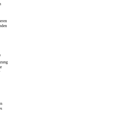
m
deren
nden
n
tzung
ur
r
rn
es