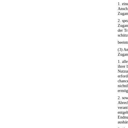
1. ein
Anschl
Zugan
2. spe
Zugan
der Tr
schütz
beeint
(3) A
Zugan
1. all
ihrer 
Nutzun
erford
chanc
nicht
ermög
2. sow
Abrec
verant
entgel
Endnut
aushä