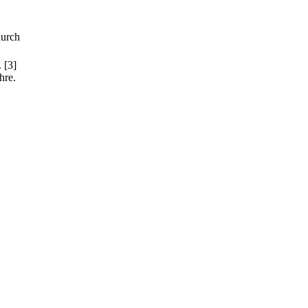
durch
.
[3]
hre.