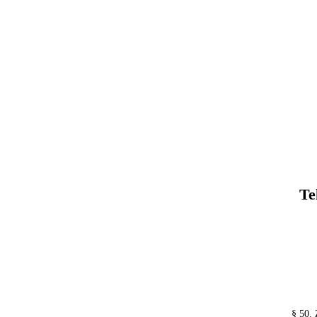
Te
§ 50.