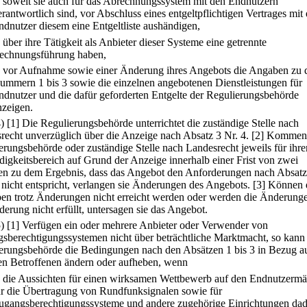
.
soweit sie auch für das Abrechnungssystem mit den Endnutzern
erantwortlich sind, vor Abschluss eines entgeltpflichtigen Vertrages mit
ndnutzer diesem eine Entgeltliste aushändigen,
.
über ihre Tätigkeit als Anbieter dieser Systeme eine getrennte
echnungsführung haben,
.
vor Aufnahme sowie einer Änderung ihres Angebots die Angaben zu 
ummern 1 bis 3 sowie die einzelnen angebotenen Dienstleistungen für
ndnutzer und die dafür geforderten Entgelte der Regulierungsbehörde
nzeigen.
4)
[1] Die Regulierungsbehörde unterrichtet die zuständige Stelle nach
recht unverzüglich über die Anzeige nach Absatz 3 Nr. 4.
[2] Kommen
erungsbehörde oder zuständige Stelle nach Landesrecht jeweils für ihre
digkeitsbereich auf Grund der Anzeige innerhalb einer Frist von zwei
n zu dem Ergebnis, dass das Angebot den Anforderungen nach Absatz
4 nicht entspricht, verlangen sie Änderungen des Angebots.
[3] Können 
en trotz Änderungen nicht erreicht werden oder werden die Änderunge
derung nicht erfüllt, untersagen sie das Angebot.
5)
[1] Verfügen ein oder mehrere Anbieter oder Verwender von
sberechtigungssystemen nicht über beträchtliche Marktmacht, so kann
erungsbehörde die Bedingungen nach den Absätzen 1 bis 3 in Bezug au
en Betroffenen ändern oder aufheben, wenn
.
die Aussichten für einen wirksamen Wettbewerb auf den Endnutzermä
ür die Übertragung von Rundfunksignalen sowie für
ugangsberechtigungssysteme und andere zugehörige Einrichtungen da