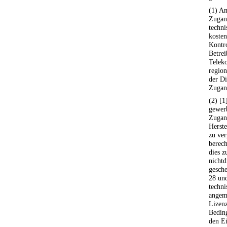
(1) An
Zugan
techni
koste
Kontro
Betrei
Telek
region
der Di
Zugan
(2) [1
gewerb
Zugan
Herste
zu ver
berech
dies 
nicht
gesche
28 und
techni
angeme
Lizenz
Bedin
den E