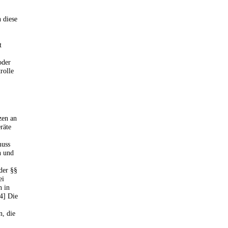
 diese
t
oder
rolle
zen an
räte
muss
n und
 der §§
ei
n in
4] Die
, die