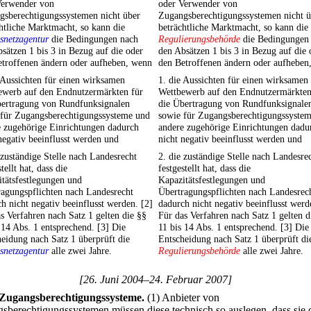
Verwender von
oder Verwender von
gsberechtigungssystemen nicht über
Zugangsberechtigungssystemen nicht ü
htliche Marktmacht, so kann die
beträchtliche Marktmacht, so kann die
snetzagentur
die Bedingungen nach
Regulierungsbehörde
die Bedingungen
sätzen 1 bis 3 in Bezug auf die oder
den Absätzen 1 bis 3 in Bezug auf die 
etroffenen ändern oder aufheben, wenn
den Betroffenen ändern oder aufheben
 Aussichten für einen wirksamen
1. die Aussichten für einen wirksamen
ewerb auf den Endnutzermärkten für
Wettbewerb auf den Endnutzermärkten
bertragung von Rundfunksignalen
die Übertragung von Rundfunksignale
 für Zugangsberechtigungssysteme und
sowie für Zugangsberechtigungssyste
e zugehörige Einrichtungen dadurch
andere zugehörige Einrichtungen dadu
negativ beeinflusst werden und
nicht negativ beeinflusst werden und
 zuständige Stelle nach Landesrecht
2. die zuständige Stelle nach Landesre
tellt hat, dass die
festgestellt hat, dass die
tätsfestlegungen und
Kapazitätsfestlegungen und
agungspflichten nach Landesrecht
Übertragungspflichten nach Landesrec
h nicht negativ beeinflusst werden. [2]
dadurch nicht negativ beeinflusst werd
s Verfahren nach Satz 1 gelten die §§
Für das Verfahren nach Satz 1 gelten d
 14 Abs. 1 entsprechend. [3] Die
11 bis 14 Abs. 1 entsprechend. [3] Die
eidung nach Satz 1 überprüft die
Entscheidung nach Satz 1 überprüft di
snetzagentur
alle zwei Jahre.
Regulierungsbehörde
alle zwei Jahre.
[26. Juni 2004–24. Februar 2007]
Zugangsberechtigungssysteme.
(1) Anbieter von
sberechtigungssystemen müssen diese technisch so auslegen, dass sie 