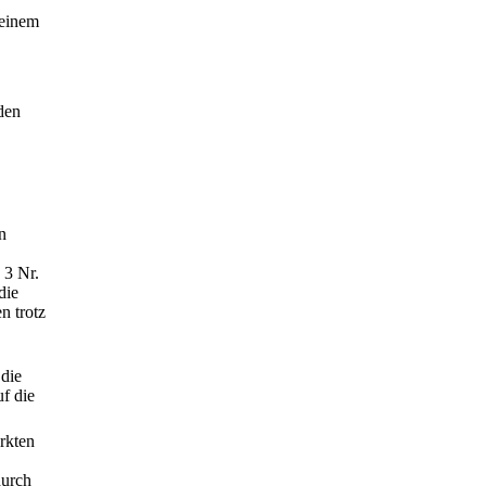
 einem
den
n
 3 Nr.
die
n trotz
 die
f die
rkten
durch