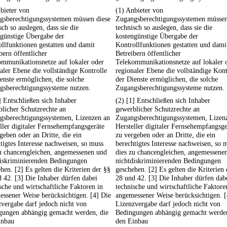
bieter von
(1) Anbieter von
gsberechtigungssystemen müssen diese
Zugangsberechtigungssystemen müssen
sch so auslegen, dass sie die
technisch so auslegen, dass sie die
ngünstige Übergabe der
kostengünstige Übergabe der
llfunktionen gestatten und damit
Kontrollfunktionen gestatten und dami
bern öffentlicher
Betreibern öffentlicher
ommunikationsnetze auf lokaler oder
Telekommunikationsnetze auf lokaler 
aler Ebene die vollständige Kontrolle
regionaler Ebene die vollständige Kont
enste ermöglichen, die solche
der Dienste ermöglichen, die solche
gsberechtigungssysteme nutzen.
Zugangsberechtigungssysteme nutzen.
] Entschließen sich Inhaber
(2) [1] Entschließen sich Inhaber
licher Schutzrechte an
gewerblicher Schutzrechte an
gsberechtigungssystemen, Lizenzen an
Zugangsberechtigungssystemen, Lizen
ller digitaler Fernsehempfangsgeräte
Hersteller digitaler Fernsehempfangsge
geben oder an Dritte, die ein
zu vergeben oder an Dritte, die ein
tigtes Interesse nachweisen, so muss
berechtigtes Interesse nachweisen, so 
zu chancengleichen, angemessenen und
dies zu chancengleichen, angemessene
diskriminierenden Bedingungen
nichtdiskriminierenden Bedingungen
hen. [2] Es gelten die Kriterien der §§
geschehen. [2] Es gelten die Kriterien
 42. [3] Die Inhaber dürfen dabei
28 und 42. [3] Die Inhaber dürfen dab
sche und wirtschaftliche Faktoren in
technische und wirtschaftliche Faktore
ssener Weise berücksichtigen. [4] Die
angemessener Weise berücksichtigen. [
vergabe darf jedoch nicht von
Lizenzvergabe darf jedoch nicht von
gungen abhängig gemacht werden, die
Bedingungen abhängig gemacht werden
inbau
den Einbau