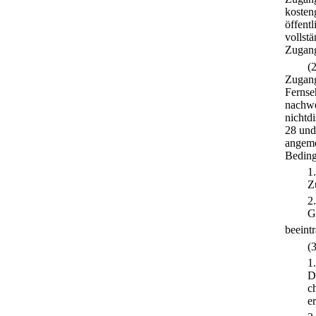
kosten
öffent
vollst
Zugang
(
Zugang
Fernse
nachwe
nichtd
28 und
angeme
Beding
1
Z
2
G
beeintr
(
1
D
c
e