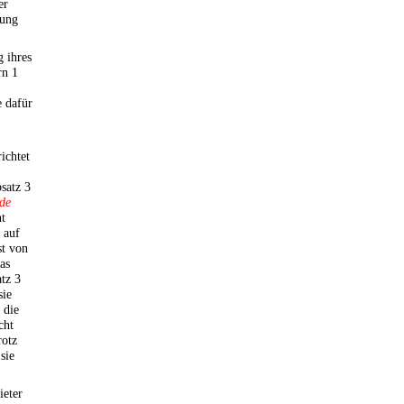
er
rung
 ihres
rn 1
e dafür
ichtet
satz 3
de
ht
 auf
st von
as
tz 3
sie
 die
cht
rotz
sie
ieter