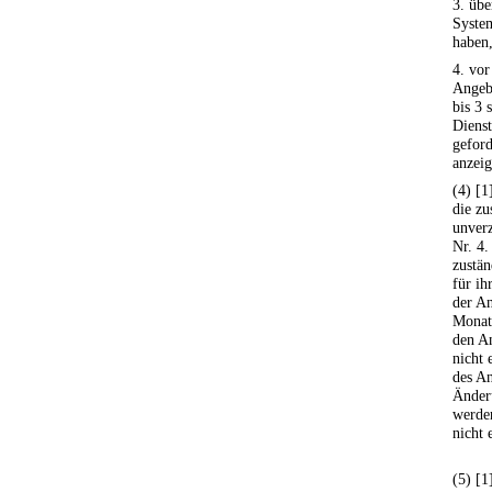
3. übe
Syste
haben
4. vo
Angeb
bis 3 
Dienst
geford
anzeig
(4) [1
die zu
unverz
Nr. 4
zustän
für ih
der An
Monat
den An
nicht 
des An
Änderu
werde
nicht 
(5) [1