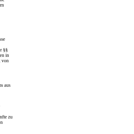
rn
sse
er §§
en in
t von
ms aus
n
nfte zu
en