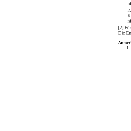
n
2
K
n
[2] Fü
Die En
Anmer
1
.