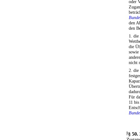
oder 
Zugan
beträc
Bunde
den Ab
den B
1. die
Wettb
die Ü
sowie
ander
nicht 
2. die
festges
Kapazi
Übertr
dadurc
Für da
11 bis
Entsch
Bunde
1
§ 50
.
Zugang