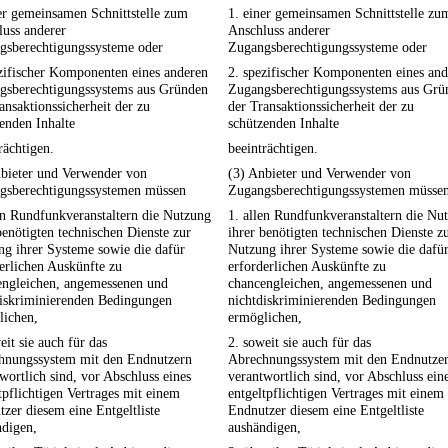
er gemeinsamen Schnittstelle zum
1. einer gemeinsamen Schnittstelle zu
uss anderer
Anschluss anderer
gsberechtigungssysteme oder
Zugangsberechtigungssysteme oder
zifischer Komponenten eines anderen
2. spezifischer Komponenten eines an
gsberechtigungssystems aus Gründen
Zugangsberechtigungssystems aus Grü
ansaktionssicherheit der zu
der Transaktionssicherheit der zu
enden Inhalte
schützenden Inhalte
rächtigen.
beeinträchtigen.
nbieter und Verwender von
(3) Anbieter und Verwender von
gsberechtigungssystemen müssen
Zugangsberechtigungssystemen müsse
en Rundfunkveranstaltern die Nutzung
1. allen Rundfunkveranstaltern die Nu
benötigten technischen Dienste zur
ihrer benötigten technischen Dienste z
g ihrer Systeme sowie die dafür
Nutzung ihrer Systeme sowie die dafü
erlichen Auskünfte zu
erforderlichen Auskünfte zu
engleichen, angemessenen und
chancengleichen, angemessenen und
diskriminierenden Bedingungen
nichtdiskriminierenden Bedingungen
lichen,
ermöglichen,
eit sie auch für das
2. soweit sie auch für das
hnungssystem mit den Endnutzern
Abrechnungssystem mit den Endnutze
wortlich sind, vor Abschluss eines
verantwortlich sind, vor Abschluss ein
tpflichtigen Vertrages mit einem
entgeltpflichtigen Vertrages mit einem
zer diesem eine Entgeltliste
Endnutzer diesem eine Entgeltliste
ndigen,
aushändigen,