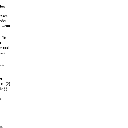
ber
 nach
oder
, wenn
 für
n
me und
rch
cht
ht
en. [2]
ie §§
e
die