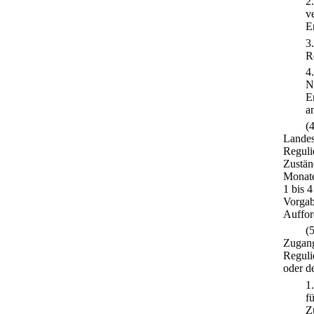
2
v
E
3
R
4
N
E
a
(
Landes
Reguli
Zustän
Monate
1 bis 
Vorgab
Auffor
(
Zugang
Reguli
oder d
1
f
Z