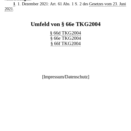
1
. 1. Dezember 2021: Art. 61 Abs. 1 S. 2 des
Gesetzes vom 23. Juni
2021
.
Umfeld von § 66e TKG2004
§ 66d TKG2004
§ 66e TKG2004
§ 66f TKG2004
[
Impressum/Datenschutz
]