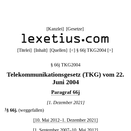
[
Kanzlei
] [
Gesetze
]
[
Titelei
] [
Inhalt
] [
Quellen
]
[
<
]
§ 66j TKG2004
[
>
]
§ 66j TKG2004
Telekommunikationsgesetz (TKG) vom 22.
Juni 2004
Paragraf 66j
[1. Dezember 2021]
1
§ 66j
.
(weggefallen)
[10. Mai 2012–1. Dezember 2021]
[1. September 2007–10. Mai 2012]