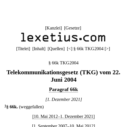
[
Kanzlei
] [
Gesetze
]
[
Titelei
] [
Inhalt
] [
Quellen
]
[
<
]
§ 66k TKG2004
[
>
]
§ 66k TKG2004
Telekommunikationsgesetz (TKG) vom 22.
Juni 2004
Paragraf 66k
[1. Dezember 2021]
1
§ 66k
.
(weggefallen)
[10. Mai 2012–1. Dezember 2021]
[1. September 2007–10. Mai 2012]