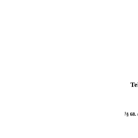
Te
1
§ 68
.